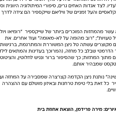
ו. לצד אגדות האחים גרים, סיפורי המיתולוגיה היוונית וסי
לאסיים והעל זמניים של וויליאם שייקספיר הם צידה לדרך
עשר מהמחזות המוכרים ביותר של שייקספיר  "רומיאו ויולי
ל טעויות"; "רוב מהומה על לא-מאומה" ועוד אחרים. את
ם מקוצרים עשתה טל ניצן המשוררת והמתרגמת, ברגישות
הדרמטי שבלב כל מחזה, (המרוכך בעדינות והמתאים לילדי
 מתוך המחזות; כך שהסיפור ברור ונגיש לחלוטין, והציטוטי
נטקסט שמבהיר אותם.
שינה" נותנת ניצן הקדמה קצרצרה שמסבירה על המחזה וע
ר  כל זאת בלי טיפת טרחנות ובאיזון מושלם עם ההצהרה
יים.
איורים: מירה פרידמן, הוצאת אחוזת בית