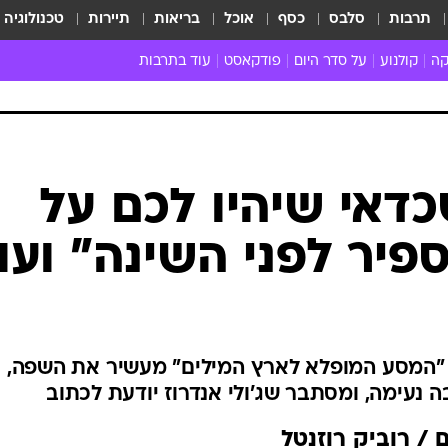
תרבות
סלבס
כסף
אוכל
בריאות
תיירות
טכנולוגיה
קה
קולנוע
על סדר היום
פודקאסט
עוד בתרבות
ת המוזיקה
מדיה
ביקורת סרטים
ספרות
ביקורת ספ
קה ישראלית
חדשות הקולנוע
במה
תיאטרון
חדשות הס
קה לועזית
טריילרים
אמנות
פרק ראשון
 מאוד
פרינג'
כדאי שיהיו לכם על
רוי
הופעות חיות
פיר לפני השינה" ועו
ם וסינגלים
חמש המלצות - ואזהרה
ות חיות
כל הכתבות
30 שנה לחברים
כתבו לנו
, "המסע המופלא לארץ המילים" מעשיר את השפה,
ה נעימה, ומסתבר שג'ולי אנדרוז יודעת לכתוב
/ רוביק רוזנטל