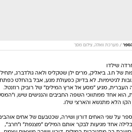
/
מערכת וואלה, צילום מסך
רדה שילדו
ת של ח.נ. ביאליק, מרים ילן שטקליס ולאה גולדברג, יתחיל
למל "פחחחח" ו"LOL" כתגובות לגיטימיות. לא בדיוק כפעולת מנע, אבל בהחלט כפתח
עברית, מגיע "מסע אל ארץ המילים" של רוביק רוזנטל.
, הוא אחד ממתווכי השפה החביבים והנגישים שיש, ו"המסע
הקו הלא מתנשא והארצי שלו.
ר על שני האחים דורון ושירה, שכטבעם של אחים אוהבים
 בלילה אחד מגיעות לבקר אותם המילים "מצנפת" ו"חרב",