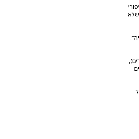
פורי
 שלא
ה";
ם),
ם
ל