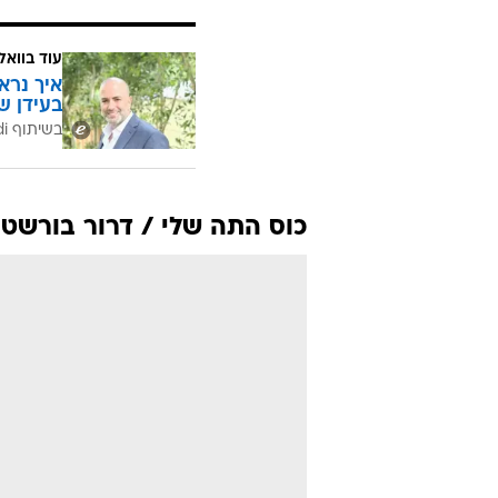
עוד בוואל
איך נרא
בעידן ש
בשיתוף CofaceBdi
כוס התה שלי / דרור בורשטיי