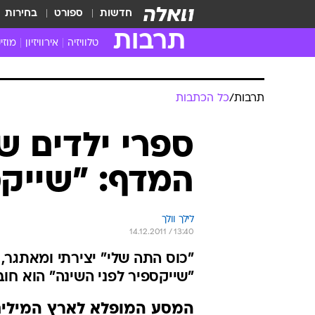
חדשות
ספורט
בחירות
תרבות
טלוויזיה
אירוויזיון
מוזי
חדשות הטלוויזיה
חדשו
ביקורת טלוויזיה
מוזי
תרבות
/
כל הכתבות
צפייה ישירה
מוזי
טלוויזיה ישראלית
קשוב
ספרי ילדים ש
טלוויזיה מחו"ל
קורד
המדף: "שייקס
סדרות מומלצות
קליפי
האח הגדול
הופע
לילך וולך
14.12.2011 / 13:40
"כוס התה שלי" יצירתי ומאתגר
"שייקספיר לפני השינה" הוא חוב
המסע המופלא לארץ המילים 