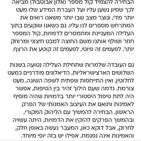
הבחירה להצמיד קול מספר (אלון אבוטבול) מביאה
לכך שסיון נשען עליו ועל העברת המידע שלו מעט
יותר מדי, ונוצר מצב שבו יותר משאנו רואים את
המתרחש מספרים לנו עליו. גם כשאנו שוקעים בתוך
העלילה המעניינת ומתמסרים לדמויות, קול המספר
חוזר ושולף אותנו משם החוצה למבט חיצוני ומרוחק
יותר. לפעמים זה פיוטי, לפעמים זה קוטע את הרצף.
גם העובדה שלמרות שתחילת העלילה נטועה בשנות
השלושים הארצישראליות, הדיאלוגים מודרניים כמעט
לחלוטין, ואין התייחסות שפתית לשפה השונה, מעט
צורמת. נדמה שעם הילוך זהיר בין הטיפות, אפשר
היה לתת טיפול היסטורי יותר בדמויות שהיה מוסיף
לאמינות ותואם את העיצוב האמנותי של הפרק
הראשון. הבחירה להמשיך עם הליהוק המקורי,
ובהמשך הפרקים להזקין את הדמויות, היתה עשויה
לחרוק, אבל דוקא כאן, המעבר נעשה באופן חלק,
והאמינות אינה נפגמת. אפילו יש בזה יופי מיוחד.