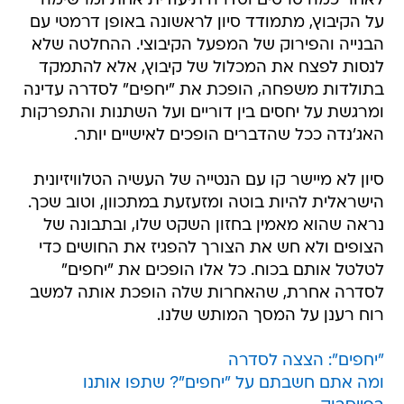
לאחר כמה סרטים וסדרה תיעודית אחת ומרשימה
על הקיבוץ, מתמודד סיון לראשונה באופן דרמטי עם
הבנייה והפירוק של המפעל הקיבוצי. ההחלטה שלא
לנסות לפצח את המכלול של קיבוץ, אלא להתמקד
בתולדות משפחה, הופכת את "יחפים" לסדרה עדינה
ומרגשת על יחסים בין דוריים ועל השתנות והתפרקות
האג'נדה ככל שהדברים הופכים לאישיים יותר.
סיון לא מיישר קו עם הנטייה של העשיה הטלוויזיונית
הישראלית להיות בוטה ומזעזעת במתכוון, וטוב שכך.
נראה שהוא מאמין בחזון השקט שלו, ובתבונה של
הצופים ולא חש את הצורך להפגיז את החושים כדי
לטלטל אותם בכוח. כל אלו הופכים את "יחפים"
לסדרה אחרת, שהאחרות שלה הופכת אותה למשב
רוח רענן על המסך המותש שלנו.
"יחפים": הצצה לסדרה
ומה אתם חשבתם על "יחפים"? שתפו אותנו