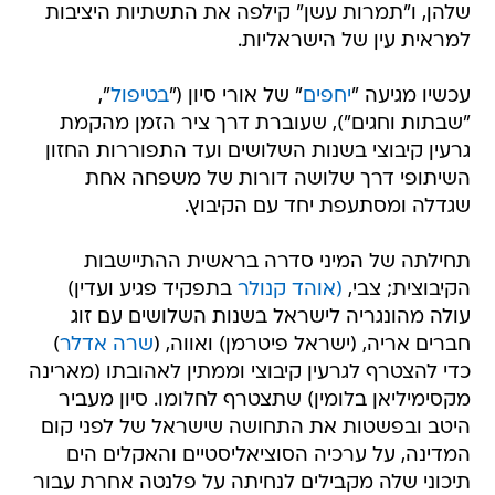
שלהן, ו"תמרות עשן" קילפה את התשתיות היציבות
למראית עין של הישראליות.
עכשיו מגיעה "
יחפים
" של אורי סיון ("
בטיפול
",
"שבתות וחגים"), שעוברת דרך ציר הזמן מהקמת
גרעין קיבוצי בשנות השלושים ועד התפוררות החזון
השיתופי דרך שלושה דורות של משפחה אחת
שגדלה ומסתעפת יחד עם הקיבוץ.
תחילתה של המיני סדרה בראשית ההתיישבות
הקיבוצית; צבי,
(אוהד קנולר
בתפקיד פגיע ועדין)
עולה מהונגריה לישראל בשנות השלושים עם זוג
חברים אריה, (ישראל פיטרמן) ואווה, (
שרה אדלר
)
כדי להצטרף לגרעין קיבוצי וממתין לאהובתו (מארינה
מקסימיליאן בלומין) שתצטרף לחלומו. סיון מעביר
היטב ובפשטות את התחושה שישראל של לפני קום
המדינה, על ערכיה הסוציאליסטיים והאקלים הים
תיכוני שלה מקבילים לנחיתה על פלנטה אחרת עבור