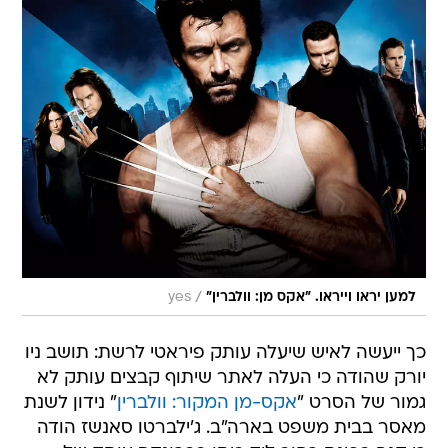
/
למען יראו וייראו. "אקס מן: וולברין"
yes
כך ייעשה לאיש שיעלה עותק פיראטי לרשת: תושב ניו
יורק שהודה כי העלה לאתר שיתוף קבצים עותק לא
גמור של הסרט "
אקס-מן המקור: וולברין
" נידון לשנת
מאסר בבית משפט בארה"ב. ג'ילברטו סאנשז הודה