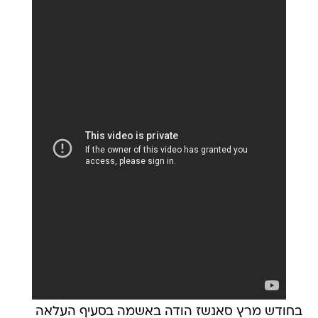
בחודש מרץ סאנשז הודה באשמה בסעיף העלאה