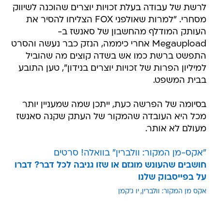
לרשת של עבודה בעלת זכויות יוצרים שהוכנה לשיווק
מסחרי. "למרות שאולפני FOX הצליחו להסיר את
העותק המודלף מהחשבון של סאנשז ב-
Megaupload אחרי כיממה, הנזק כבר נעשה והסרט
התפשט ברשת כמו אש בשדה קוצים מה שהוביל
למיליון הפרות של זכויות יוצרים בנידון", טען התובע
בבית המשפט.
בסיומה של הפרשה כעת, ייתכן שמה שמעניין יותר
מכל היא העובדה שהמקור של העתק שקנה סאנשז
מעולם לא אותר.
"אקס-מן המקור: וולברין" בוואלה! סרטים
חושבים שהעונש מוגזם או שזו גניבה לכל דבר? דברו
על בפייסבוק שלנו
אקס מן המקור: וולברין
יו ג'קמן