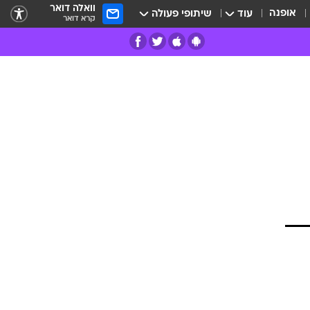
וואלה דואר
אופנה
עוד
שיתופי פעולה
קרא דואר
רים
פרות