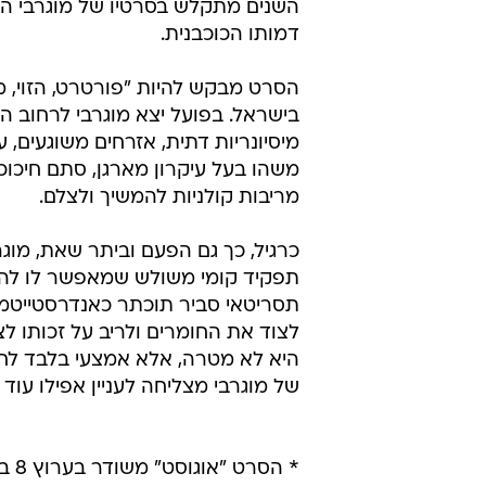
השנים מתקלש בסרטיו של מוגרבי הקש
דמותו הכוכבנית.
הסרט מבקש להיות "פורטרט, הזוי, מ
בישראל. בפועל יצא מוגרבי לרחוב הי
מיסיונריות דתית, אזרחים משוגעים, 
משהו בעל עיקרון מארגן, סתם חיכו
מריבות קולניות להמשיך ולצלם.
כרגיל, כך גם הפעם וביתר שאת, מוגר
תפקיד קומי משולש שמאפשר לו להצט
תסריטאי סביר תוכתר כאנדרסטייטמנט
לצוד את החומרים ולריב על זכותו לצל
היא לא מטרה, אלא אמצעי בלבד לחק
של מוגרבי מצליחה לעניין אפילו עו
* הסרט "אוגוסט" משודר בערוץ 8 ביום חמישי (25 באפריל) ב-21:30 ובשידור חוזר בשבת ב-24:40