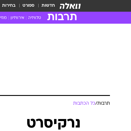
חדשות
ספורט
בחירות
תרבות
טלוויזיה
אירוויזיון
מוזי
חדשות הטלוויזיה
חדשו
ביקורת טלוויזיה
מוזי
צפייה ישירה
מוזי
טלוויזיה ישראלית
קשוב
טלוויזיה מחו"ל
קורד
סדרות מומלצות
קליפי
האח הגדול
הופע
תרבות
/
כל הכתבות
נרקיסרט