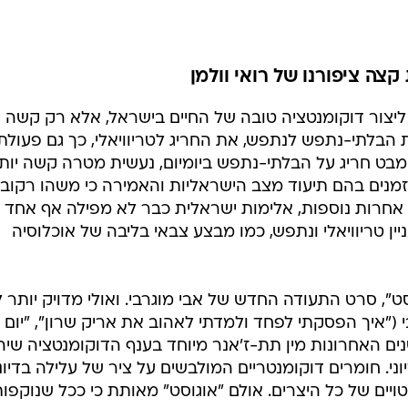
קצה ציפורנו של רואי וולמן
ליצור דוקומנטציה טובה של החיים בישראל, אלא רק קשה י
 הבלתי-נתפש לנתפש, את החריג לטריוויאלי, כך גם פעולת
בט חריג על הבלתי-נתפש ביומיום, נעשית מטרה קשה יות
זמנים בהם תיעוד מצב הישראליות והאמירה כי משהו רקוב
 אחרות נוספות, אלימות ישראלית כבר לא מפילה אף אחד
ין טריוויאלי ונתפש, כמו מבצע צבאי בליבה של אוכלוסיה
ט", סרט התעודה החדש של אבי מוגרבי. ואולי מדויק יותר 
י ("איך הפסקתי לפחד ולמדתי לאהוב את אריק שרון", "יום
ם האחרונות מין תת-ז'אנר מיוחד בענף הדוקומנטציה שיה
וני. חומרים דוקומנטריים המולבשים על ציר של עלילה בדיונ
ויים של כל היצרים. אולם "אוגוסט" מאותת כי ככל שנוקפו