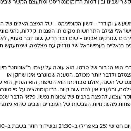
ר שבינו ובין דמות הדוקומנטריסט ומתעצם הקשר שבינו ו
שעשע וקודר" - לשון הקומיניקט - של המצב האלים של הק
שראלי וצילם התרחשות מקומית. הפגנות, קללות, נהגי מוניו
ערבים שזורקים אבנים - שום דבר חדש, שום דבר מעניין, לא
כים בנאליים בעמישראל של נודניק עם מצלמה, שמתעקש תו
בי הוא הגיבור של סרטו. הוא עוטה על עצמו ב"אוגוסט" מין
לם ולדבר יותר מכולם. הטענה שמוגרבי אינו שחקן או
 של השנה, אולם מבחינתו הוא הסיפור, הוא העניין, הוא ש
מם, ובלעדיו אין להם שום קיום. הדוקומנטציה על פי מוגרב
ר עצמו, להפצה ברבים של צפונות נפשו. פלאי הדבר שנפ
ד פחות מהשנינויות העבשות של העוברים ושבים שהוא מתעד