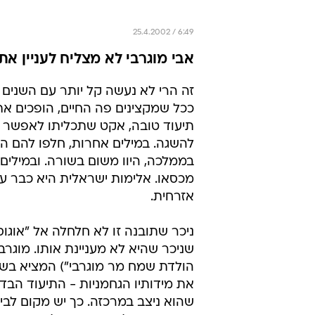
25.4.2002 / 6:49
אבי מוגרבי לא מצליח לעניין את 
זה הרי לא נעשה קל יותר עם השנים 
ככל שמקצינים פה החיים, הופכים את
תיעוד טובה, אקט שתכליתו לאפשר מ
להשגה. במילים אחרות, חלפו להם ה
בממלכה, היוו משום בשורה. ובמילים
מכסאו. אלימות ישראלית היא כבר עני
אזרחית.
ניכר שתובנה זו לא חלחלה אל "אוגוס
שניכר שהיא לא מעניינת אותו. מוגרב
הולדת שמח מר מוגרבי") המציא בשני
את מידותיו הגחמניות - התיעוד הבדי
שהוא ניצב במרכזה. כך יש מקום לביט