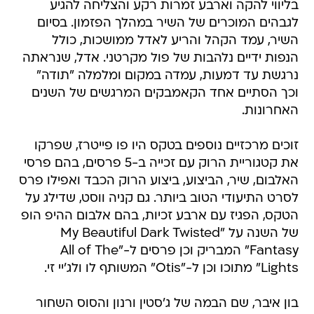
בליווי להקה וארבע זמרות רקע והצליחה להגיע
לגבהים המוכרים של השיר במהלך הפזמון. בסיום
השיר, עמד הקהל והריע לאדל ממושכות, כולל
הנפות ידיים נלהבות של פול מקרטני. אדל, שנראתה
נרגשת עד דמעות, עמדה במקום ומלמלה "תודה"
וכך הסתיים אחד הקאמבקים המרגשים של השנים
האחרונות.
זוכים מרכזיים נוספים בטקס היו פו פייטרז, שפרקו
את קטגוריית הרוק עם זכייה ב-5 פרסים, בהם פרסי
האלבום, שיר, הביצוע, ביצוע הרוק הכבד ואפילו פרס
לסרט התיעודי הטוב ביותר. גם קניה ווסט, שדילג על
הטקס, הפגיז עם ארבע זכיות, בהם אלבום ההיפ הופ
של השנה על "My Beautiful Dark Twisted
Fantasy" המבריק וכן פרסים ל-"All of The
Lights" מתוכו וכן ל-"Otis" המשותף לו ולג'יי זי.
בון איבר, שם הבמה של ג'סטין ורנון והסוס השחור