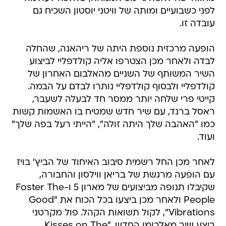
לפני כשבועיים ומותה של וויטני יוסטון השכיח גם
עובדה זו.
הופעה מרכזית נוספת היתה של ריהאנה, שהחלה
לבדה ולאחר מכן הצטרפו אליה קולדפליי לביצוע
השיר המשותף של השניים מהאלבום האחרון של
קולדפליי ולבסוף קולדפליי נותרו לבדם על הבמה.
קייטי פרי שלחה יותר ממסר חד לבעלה לשעבר,
ראסל ברנד, עם שיר חדש שמטיח בו האשמות קשות
כמו "האהבה שלך היתה זולה", "הייתי רעל בפה שלך"
ועוד.
לאחר מכן החל רשמית סיבוב האיחוד של הביץ' בויז
עם הופעה מרגשת של בריאן ווילסון והחבורה,
שקיבלו תנופה מביצועים של מארון 5 ו-Foster The
People ולאחר מכן ביצעו בכל הכוח את "Good
Vibrations", לקול תשואות הקהל. פול מקרטני
ביצע שיר מאלבומו החדש, "Kisses on The