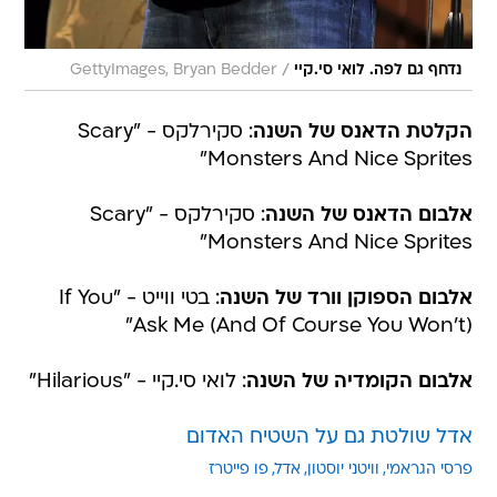
/
נדחף גם לפה. לואי סי.קיי
GettyImages, Bryan Bedder
הקלטת הדאנס של השנה
: סקירלקס - "Scary
Monsters And Nice Sprites"
אלבום הדאנס של השנה
: סקירלקס - "Scary
Monsters And Nice Sprites"
אלבום הספוקן וורד של השנה
: בטי ווייט - "If You
Ask Me (And Of Course You Won't)"
אלבום הקומדיה של השנה
: לואי סי.קיי - "Hilarious"
אדל שולטת גם על השטיח האדום
פרסי הגראמי
וויטני יוסטון
אדל
פו פייטרז