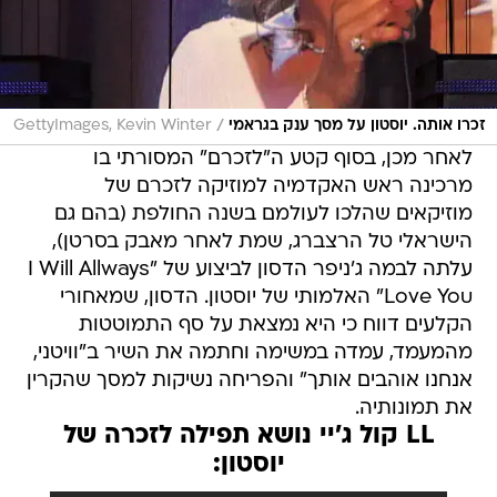
/
זכרו אותה. יוסטון על מסך ענק בגראמי
GettyImages, Kevin Winter
לאחר מכן, בסוף קטע ה"לזכרם" המסורתי בו
מרכינה ראש האקדמיה למוזיקה לזכרם של
מוזיקאים שהלכו לעולמם בשנה החולפת (בהם גם
הישראלי טל הרצברג, שמת לאחר מאבק בסרטן),
עלתה לבמה ג'ניפר הדסון לביצוע של "I Will Allways
Love You" האלמותי של יוסטון. הדסון, שמאחורי
הקלעים דווח כי היא נמצאת על סף התמוטטות
מהמעמד, עמדה במשימה וחתמה את השיר ב"וויטני,
אנחנו אוהבים אותך" והפריחה נשיקות למסך שהקרין
את תמונותיה.
LL קול ג'יי נושא תפילה לזכרה של
יוסטון: