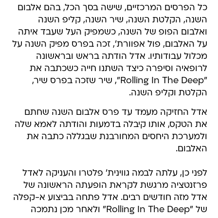
כל הפרסים המרכזיים, שישה בסך הכל, בהם אלבום
השנה, הקלטת השנה, שיר השנה, קליפ השנה
ואלבום הפופ של השנה, כשמפיק העל שעבד איתה
על האלבום, פול אפוורת', זכה בפרס מפיק השנה על
מכלול עבודותיו. אדל הודתה בראש ובראשונה
לרופאיה וסיפרה כיצד השתנו חייה כשכתבה את
"Rolling In The Deep", שיר שזכה בפרס שיר,
הקלטת וקליפ השנה.
אדל החזיקה מעמד עד פרס אלבום השנה שחתם
את הטקס, אותו קיבלה בדמעות והודתה לאמא שלה
ולמערכת היחסים המחורבנת שבגללה כתבה את
האלבום.
לפני כן, עלתה לבמה גווינית' פלטרו והעניקה לאדל
פרזנטציה מרגשת לקראת הופעתה הראשונה של
אדל מזה חודשים רבים. אדל פתחה בביצוע א-קפלה
של "Rolling In The Deep" ולאחר מכן נתמכה