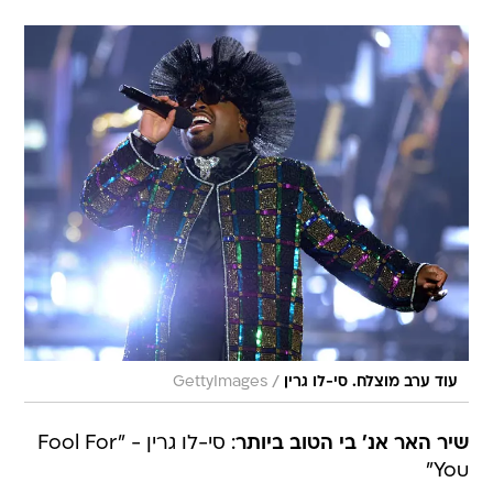
/
עוד ערב מוצלח. סי-לו גרין
GettyImages
שיר האר אנ' בי הטוב ביותר
: סי-לו גרין - "Fool For
You"