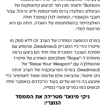
Bottom" ולאחר מכן חזר לביצוע קלאסיקות של
הביטלס, כשלצדו ברוס ספרינגסטין ודייב גרוהל. עבור
חובבי הקאנטרי, המחווה לגלן קמפבל חולה
האלצהיימר בהשתתפותו של האגדה, היתה גם היא
מרגשת למדי.
בפרס ההופעה המוזרה של הערב זכו ללא ספק פו
פייטרז והדי ג'יי המבריק Deadmau5, שהופיע עם
מסיכת העכבר המוכרת שלו ויחד הם ביצעו גרסה
מיוחדת ל-"Rope" מאלבומם האחרון של פייטרז
שהשתלבה עם "Raise Your Weapon" של
Deadmau5. בפרס הפרובוקציה של הערב זכתה
ניקי מינאז', שהביאה אדם שדומה מאוד לאפיפיור כדי
שיבצע בה גירוש שדים, בעוד הרקדנים בנאמבר שלה
לבושים כמו כמרים ונערי כנסייה.
ניקי מינאז' מטרידה את הממסד
הנוצרי: