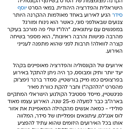
הקרנה מצומצמת של הסרט בשיתוף הקונסוליה
הישראלית והפדרציה היהודית. במאי הסרט
יוסף
סידר
הגיע לאירוע באחד מאולמות ההקרנה היותר
צנועים שבאולפני סוני, כאשר הוא נינוח ומורגל
במפגשים עם עיתונאים. "הלו"ז שלי פה מורכב בעיקר
מהרבה פגישות והרבה ראיונות", הוא מספר בשיחה
קצרה לוואלה! תרבות לפני שהוא מתפנה לענייני
האירוע.
אירועים של הקונסוליה והפדרציה מאופיינים בקהל
יעד יותר ותיק ומבוסס, כך היה ניתן להתקל באירוע
בפרצופים כמו מייק בורשטיין, סמדר ברנר (יפצ'וק
מהסרט "הלהקה") וחבר להקת כוורת מאיר
פניגשטיין, מייסד פסטיבל הקולנוע הישראלי המתקיים
בארה"ב כבר למעלה מ-25 שנה. האירוע עצמו מאוד
סולידי - כמאה אנשים מהקהילה המאפיינת את אזור
לוס אנג'לס, עיתונאים ופמלייתו של סידר, המלווה
אותו בכל האירועים היזומים שהוא עתיד להפציע