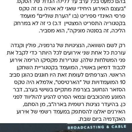
בהם כמעט בכל ערב עד ללילה הגדול של הטקס.
"בעצם האירוע היחידי שאני לא אהיה בו זה טקס
פרסי האינדי ספיריט (בו "הערת שוליים" מועמד
בקטגוריה התסריט המצטיין  ד.כ) כי זה לא במרחק
הליכה, זה בסנטה מוניקה", הוא מסביר.
רק לשם השוואה, הנציגויות של גרמניה, פולין וקנדה
עורכת כל אחת שני אירועים לכל היותר כדי לקבל את
פני המשלחות שלהן. שגרירות מקסיקו הרימה אירוע
לכבוד דמיאן באשיר, המועמד בקטגוריית השחקן
הראשי. הצרפתים לעומת זאת היו חוגגים כהוגן סביב
10 המועמדויות של "הארטיסט", אלמלא היה טקס
הסזאר הנחשב בצרפת מתקיים בשישי בערב, דבר
המונע מהכוכבים ובמאי הסרט להגיע להוליווד לפני
כן. בהיעדר נציגות רשמית בארה"ב, מן הסתם,
האירנים יאלצו להסתפק במעמד רשמי של אירוע
האקדמיה ביום שבת.