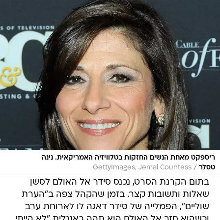
ריספקט מאחת הנשים החזקות בטלוויזיה האמריקאית. נינה
/
טסלר
GettyImages, Jemal Countess
בתום הקרנת הסרט, נכנס סידר אל האולם לסשן
שאלות ותשובות קצר. בזמן שהקהל צפה ב"הערת
שוליים", הפמלייה של סידר דאגה לו לארוחת ערב
וכשהוא חזר אל האולם הוא תהה באנגלית "לא הייתי