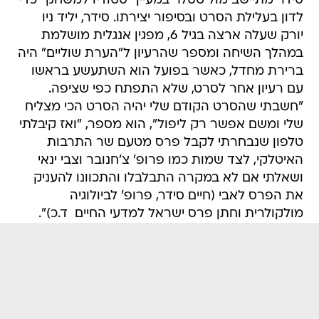
סידר מתיישב מול טסלר במעיין "סטודיו למשחק" כדי
לדון בעלילת הסרט ובסיפור יצירתו. סידר, יליד ניו
יורק שעלה ארצה בגיל 6, מפגין אנגלית מושלמת
במהלך השיחה ומספר שהרעיון ל"הערת שוליים" היה
ברירת מחדל, כאשר בפועל הוא השתעשע בראשו
עם רעיון אחר לסרט, שלא התפתח כפי שציפה.
"חשבתי שהסרט הקודם שלי יהיה הסרט הכי מצליח
שלי ומשם אפשר רק ליפול", הוא מספר, "ואז קיבלתי
טלפון שנבחרתי לקבל פרס מטעם שר התרבות
האיטלקי, לצד שמות כמו פרופ' צ'חנובר וצבי ינאי
ושאלתי אם לא במקרה התבלבלו והתכוונו להעניק
את הפרס לאבי (חיים סידר, פרופ' לביולוגיה
מולקולרית וחתן פרס ישראל למדעי החיים  ד.כ)".