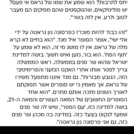
יחס לתרבות? הוא שמע את שמו של גראס אי פעם?
יש פוליטיקאים, שהטקסטים שהם מפיקים הם מעבר
לטוב ולרע. אין לזה בשר".
"זהו כבוד להיות מוכרז כפרסונה נון גראטה על ידי
אלי ישי", אומר הסופר איל מגד. "הוא בחיים לא קרא
מלה של גראס, אין לו מושג מי זה, הוא לא שמע על
'תוף הפח'. הוא בור, גזען ואיש חשוך. בושה למדינת
ישראל שהוא שר פנים בממשלה. ראש הממשלה
צריך לפטר אותו אחרי האקט הגזעני והפרימיטיבי
הזה, הנובע מבורות". גם מגד איננו מתפעל משירו
של גראס, אך מאמין כי יש סופרים אשר תפוקתם
לאורך השנים מזכה אותם מחרם. "הוא אחד
הסופרים החשובים של המאה העשרים והמאה ה-21,
בושה למדינה כזו, 'עם הספר', שיש לה שר פנים
שמעז לנקוט בצעד כזה. במדינה בה מכהן שר פנים
כזה, גם אני פרסונה נון גראטה".