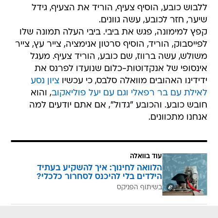
ללבוש כובע, הוסיף צעיף, הוריד את הצעיף, גידל
שיער, חזר לכובע, עשה גוונים.
קפץ למימונה, פגש את ביבי. ביבי העלה תמונה שלו
לפייסבוק, הוריד, הוסיף סרטון אנימציה, צייר עץ, צייר
משולש, עשה ברווז, שם כובע, הוריד צעיף. מעגל
אינסופי של אנקדוטות-כלום שנועדו לפרנס את
ידידינו האהובים מוואלה סלבס, כי עכשיו
ציון נסע
לאילת עם בר רפאלי וגם עם יעל פוליאקוב
, והוא
חובש כובע. והכובע "גדול", אם אתם יודעים למה
אנחנו מתכוונים.
עוד בוואלה
הלוואה לחינוך: איך להשקיע בעתיד
הילדים בלי להיכנס לסחרור כלכלי?
בשיתוף הפניקס