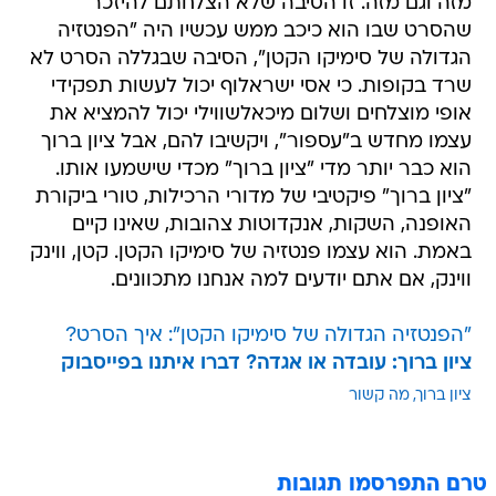
מזה וגם מזה. זו הסיבה שלא הצלחתם להיזכר
שהסרט שבו הוא כיכב ממש עכשיו היה "הפנטזיה
הגדולה של סימיקו הקטן", הסיבה שבגללה הסרט לא
שרד בקופות. כי אסי ישראלוף יכול לעשות תפקידי
אופי מוצלחים ושלום מיכאלשווילי יכול להמציא את
עצמו מחדש ב"עספור", ויקשיבו להם, אבל ציון ברוך
הוא כבר יותר מדי "ציון ברוך" מכדי שישמעו אותו.
"ציון ברוך" פיקטיבי של מדורי הרכילות, טורי ביקורת
האופנה, השקות, אנקדוטות צהובות, שאינו קיים
באמת. הוא עצמו פנטזיה של סימיקו הקטן. קטן, ווינק
ווינק, אם אתם יודעים למה אנחנו מתכוונים.
"הפנטזיה הגדולה של סימיקו הקטן": איך הסרט?
ציון ברוך: עובדה או אגדה? דברו איתנו בפייסבוק
ציון ברוך
מה קשור
טרם התפרסמו תגובות