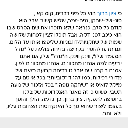
כי
ציון ברוך
הוא כל מיני דברים, קומיקאי,
סוג-של-שחקן, נניח-זמר, שליש קשור. אבל הוא
קודם כל סלב. כנראה שלא תזכרו את שם הסרט שבו
הוא כיכב לפני דקה, אבל תוכלו לציין לפחות שלושה
שמות של שחקניות/דוגמניות שליפפו אותו עד הלום,
וגם תדעו להוסיף בקריצה בדיחה צולעת על "גודל
המעמד שלו", ווינק ווינק. ה"גודל" שלו, אם אתם
יודעים למה אנחנו מתכוונים. אנחנו מתכוונים לפין.
אמנם ביקרנו שם אבל זו בדיחה קבועה כזאת של
מדורי רכילות, כמו להגיד "קוביות!" בכל אייטם על
מייקל לואיס או "שיחקה גופה!" בכל אזכור של נועה
תשבי, פשוט כי זה מאגר האנקדוטות שקיבלנו
בחפיפה לתפקיד. ציון ברוך, כך נדמה, הולך והופך
בעצמו ליצור שהוא סך כל האנקדוטות הצהובות עליו,
ולא יותר.