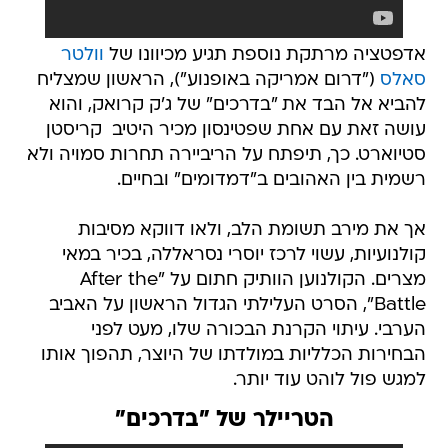
אדפטציה מרתקת נוספת תגיע מכיוונו של
וולטר
סאלס
("דרום אמריקה באופנוע"), הראשון שמצליח
להביא אל הבד את "בדרכים" של ג'ק קרואק, והוא
עושה זאת עם אחת שפטינסון מכיר היטיב  קריסטן
סטיוארט. כך, תיפתח על הריביירה תחרות סמויה ולא
רשמית בין האהובים ב"דמדומים" ובחיים.
אך את מירב תשומת הלב, ולאו דווקא מסיבות
קולנועיות, עשוי לרכז יוסרי נסראללה, בכיר במאי
מצרים. הקולנוען הוותיק חתום על "After the
Battle", הסרט העלילתי הגדול הראשון על האביב
הערבי. עיתוי הקרנת הבכורה שלו, מעט לפני
הבחירות הכלליות במולדתו של היוצר, תהפוך אותו
למגש פול לוהט עוד יותר.
הטריילר של "בדרכים"