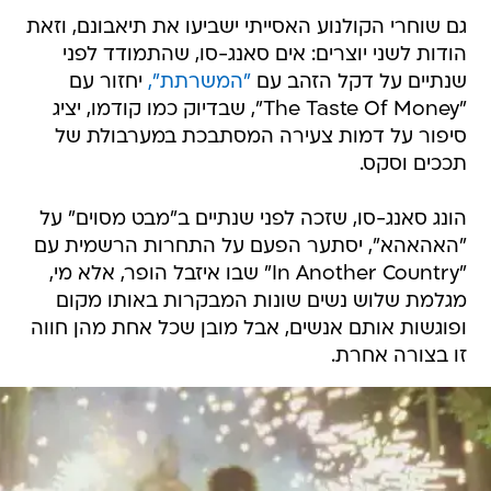
גם שוחרי הקולנוע האסייתי ישביעו את תיאבונם, וזאת
הודות לשני יוצרים: אים סאנג-סו, שהתמודד לפני
שנתיים על דקל הזהב עם
"המשרתת",
יחזור עם
"The Taste Of Money", שבדיוק כמו קודמו, יציג
סיפור על דמות צעירה המסתבכת במערבולת של
תככים וסקס.
הונג סאנג-סו, שזכה לפני שנתיים ב"מבט מסוים" על
"האהאהא", יסתער הפעם על התחרות הרשמית עם
"In Another Country" שבו איזבל הופר, אלא מי,
מגלמת שלוש נשים שונות המבקרות באותו מקום
ופוגשות אותם אנשים, אבל מובן שכל אחת מהן חווה
זו בצורה אחרת.