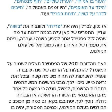
"העור בו אני חי",
"
הערת שוליים"
,
"חוף מבטחים",
"הילד על האופניים",
"היו זמנים באנטוליה",
"חייבים
לדבר על קווין",
"חצות בפריז"
ועוד.
אז נכון, לברלין היה את
"פרידה"
ולוונציה את
"בושה
",
ועדיין  התפריט של קאן עלה בכמה דרגות על מה
שהיה לכל פסטיבל אחר להציע בשנה שעברה, וביסס
את מעמדו של האירוע הזה כמונדיאל של עולם
הקולנוע.
האם מהדורת 2012 של הפסטיבל תצליח לשמור על
המעמד? להתעלות על הרמה של שנה שעברה
ואפילו להשתוות לה תהיה משימה קשה, ובכל זאת
נראה כי יש סיכוי לכך. מבט ברשימת המשתתפים
בתחרות הרשמית, למשל, מגלה כי כמעט כל אחד
מהם הוא במאי מן השורה הראשונה או הבטחה
גדולה. נוסף לכך, יסתובבו בקאן גם כמה מן הכוכבים
הבולטים בעולם הקולנוע, וכמיטב המסורת, יהיה בו