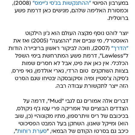
במערבון הפיוטי
"ההתנקשות בג'סי ג'יימס"
(2008),
וכמסורת האלימה שלהם, מגישים כאן דרמת פשע
ברוטלית.
יוצר לוהט נוסף מקצה העולם הוא ג'ון הילקוט
האוסטרלי, מי שביים את "ההצעה" (2005) ואז את
"הדרך"
(2007), וזוכה לביקור ראשון בריביירה הודות
ל"Lawless", דרמת פשע המתרחשת בימי השפל
הכלכלי. אין כאן את פיט, אבל לא חסרים שמות
בצוות השחקנים  טום הרדי, גארי אולדמן, גאי פירס,
ג'סיקה צ'סטיין ומיה וסיקובסקה יבטיחו שגם הסרט
הזה ייצר לתקשורת עבודה רבה.
דברים אלה אמורים גם לגבי "Mud", דרמה על
הצדדים הבוציים של אמריקה פרי עטו ג'ף ניקולס,
בכיכובם של ריס וויתרספון, מתיו מקונוהיי (כן, שוב
הוא) ומייקל שאנון. השחקן בעל המבט הפסיכוטי
כיכב גם בסרטו הקודם של הבמאי, "
סערת רוחות
",