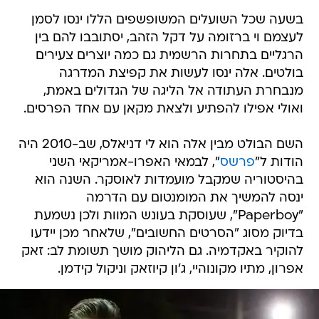
בשעה שכל השועלים המשופשפים הללו ינסו לסמן
לעצמם וי ברזומה על דקל הזהב, יסתובבו להם בין
הרגליים בתחרות הרשמית גם כמה יוצרים צעירים
בולטים. אלה ינסו לעשות את קפיצת המדרגה
מנבחרת העתודה אל הליגה של הגדולים באמת,
ואולי אפילו להפתיע ולצאת מקאן עם אחד הפרסים.
השם הבולט מבין אלה הוא לי דניאלס, שב-2010 היה
הודות ל"
פרשס
", לבמאי האפרו-אמריקאי השני
בהיסטוריה שמקבל מועמדות לאוסקר. השנה הוא
ינסה להמשיך את המומנטום עם הדרמה
"Paperboy", שעוסקת בעונש המוות ולכן נשמעת
בדיוק מסוג "הסרטים החשובים", שלאחר מכן יידעו
להוקיר באקדמיה. גם הליהוק מושך תשומת לב: זאק
אפרון, מתיו מקונוהיי, ג'ון קיוזאק וניקול קידמן.