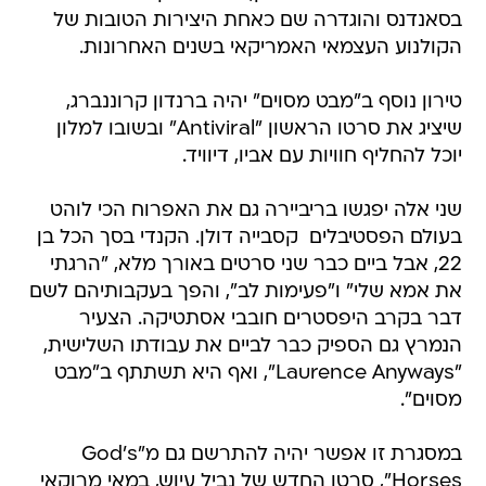
בסאנדנס והוגדרה שם כאחת היצירות הטובות של
הקולנוע העצמאי האמריקאי בשנים האחרונות.
טירון נוסף ב"מבט מסוים" יהיה ברנדון קרוננברג,
שיציג את סרטו הראשון "Antiviral" ובשובו למלון
יוכל להחליף חוויות עם אביו, דיוויד.
שני אלה יפגשו בריביירה גם את האפרוח הכי לוהט
בעולם הפסטיבלים  קסבייה דולן. הקנדי בסך הכל בן
22, אבל ביים כבר שני סרטים באורך מלא, "הרגתי
את אמא שלי" ו"פעימות לב", והפך בעקבותיהם לשם
דבר בקרב היפסטרים חובבי אסתטיקה. הצעיר
הנמרץ גם הספיק כבר לביים את עבודתו השלישית,
"Laurence Anyways", ואף היא תשתתף ב"מבט
מסוים".
במסגרת זו אפשר יהיה להתרשם גם מ"God's
Horses", סרטו החדש של נביל עיוש, במאי מרוקאי