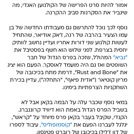
אמור להיות סרט הפרישה של הקולנוען האגדי, מה
שיגביר את הסקרנות סביב ההקרנה.
נוסף לכך נוכל להתרשם גם מעבודתו החדשה של בן
עמו הצעיר בהרבה של רנה, ז'אק אודיאר, שהתחיל
לעשות קולנוע שני דורות אחריו ועדיין נחשב לוותיק
יחסית בצרפת. לפני שלוש הוא חשף בפסטיבל את
"נביא"
המהולל, שזכה בפרס הגדול של חבר
השופטים ואז גם היה מועמד לאוסקר. הפעם הוא יציג
את "Rust and Bone", דרמת מתח בכיכובה של
מריון קוטיאר ("אדית פיאף", "התחלה"), עדיין בכירת
השחקניות הצרפתיות בימינו.
במאי נוסף שכבר עלה על הבמה בקאן אבל לא
בשביל הפרס הגדול באמת הוא דיוויד קרוננברג.
הקנדי, שקיבל בעבר בקאן פרס מיוחד על "קראש",
יגלגל לעברנו הפעם את
"קוסמופוליס",
עיבוד לספרו
של דון דלילו בכיכובו של רוברט פטינסון.