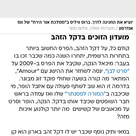
יוציא את החגיגה לדרך. ברוס וויליס ב"ממלכת אור הירח" של ווס
/
אנדרסון
מערכת וואלה, צילום מסך
מועדון הזוכים בדקל הזהב
קודם כל, על דקל הזהב, הפרס החשוב ביותר
בתחרות הרשמית, יתחרו השנה כמה שכבר זכו בו
בעבר: מיכאל הנקה, שקיבל את הפרס ב-2009 על
"סרט לבן",
ינסה לשחזר את ההישג עם "Amour",
המתאר מה קורה בשעה שחולי פוקד זוג מבוגר.
בדרמה זו הוא שב לשתף פעולה עם איזבל הופר, מי
שכיכבה ב
"המורה לפסנתר"
שלו ואז עמדה בראש
חבר השופטים שכיבד אותו בדקל. הנקה, הופר וסרט
על מכאובים של קשישים  מה יותר קולנוע איכות
מזה?
במאי ותיק נוסף שכבר יש לו דקל זהב בארון הוא קן