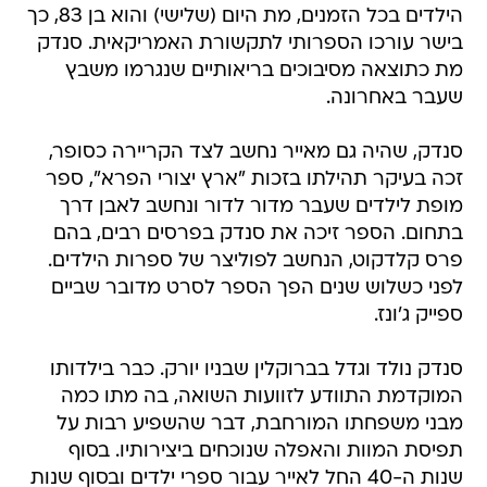
הילדים בכל הזמנים, מת היום (שלישי) והוא בן 83, כך
בישר עורכו הספרותי לתקשורת האמריקאית. סנדק
מת כתוצאה מסיבוכים בריאותיים שנגרמו משבץ
שעבר באחרונה.
סנדק, שהיה גם מאייר נחשב לצד הקריירה כסופר,
זכה בעיקר תהילתו בזכות "ארץ יצורי הפרא", ספר
מופת לילדים שעבר מדור לדור ונחשב לאבן דרך
בתחום. הספר זיכה את סנדק בפרסים רבים, בהם
פרס קלדקוט, הנחשב לפוליצר של ספרות הילדים.
לפני כשלוש שנים הפך הספר לסרט מדובר שביים
ספייק ג'ונז.
סנדק נולד וגדל בברוקלין שבניו יורק. כבר בילדותו
המוקדמת התוודע לזוועות השואה, בה מתו כמה
מבני משפחתו המורחבת, דבר שהשפיע רבות על
תפיסת המוות והאפלה שנוכחים ביצירותיו. בסוף
שנות ה-40 החל לאייר עבור ספרי ילדים ובסוף שנות