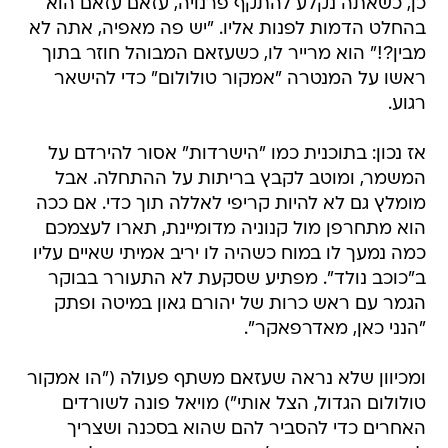
כן, כשאתה נקלע להתקף פרנויה, עזאם עזאם הוא
בהחלט הדמות לפנות אליו. "יש פה מאפיה, אתה לא
מבין?!" הוא מרייר לו, כשעזאם המבוהל חוזר בתוך
ראשו על המנטרה "אמקור טולולום" כדי להישאר
רגוע.
אז נכון: בתוכנית כמו "הישרדות" אסור להירדם על
המשמר, ומוטב לקבץ בריתות על ההתחלה. אבל
מומלץ גם לא להיות קריפי לאללה תוך כדי. אם ככה
הוא מתחרפן מול קנוניה מדומיינת, תארו לעצמכם
כמה נמעך לו במוח כשהיה לו יריב אמיתי שאיים עליו
ב"כוכב נולד". מפתיע שסקעת לא התעורר בבוקר
הגמר עם ראש כרות של יהורם גאון במיטה ופתק
"הנני כאן, מאדרפאקר".
ומכיוון שלא נראה שעזאם משתף פעולה ("הו אמקור
טולולום הגדול, הצל אותי") מויאל פונה לשורדים
האחרים כדי להסביר להם שהוא בסכנה ושצריך