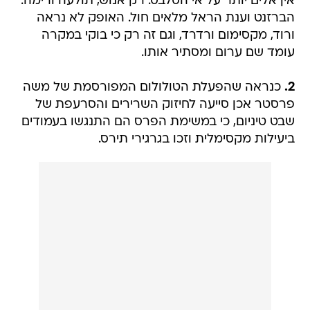
אין אלים יותר על אי הסלבס. רק אנוש, תולעה ורימה.
הברזנט וענת הראל מלאים חול. האופק לא נראה
ורוד, מקסימום ורדרד, וגם זה רק כי בוקי במקרה
עומד שם ערום ומסתיר אותו.
2.
כנראה שהפעלת הטולולום המפורסמת של משה
פרסטר אכן סייעה לחיזוק השרירים והסרעפת של
שבט טיניום, כי במשימת הפרס הם התנגשו בעמודים
ביעילות מקסימלית וזכו בגרגירי תירס.