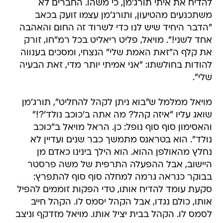
להדיח את איתי תורג'מן, כי משהו. החברים לא
משתכנעים מהטיעון, ותורג'מן עצמו זועק בכאב
"הדבר היחיד שיש לנו כדי לשרוד זה החום והאהבה
אחד לשני!". מויאל, פליט ריאליט בכל רמ"חו, זורק
את קלף ה"זאת האמת שלי" הנצחי, ומסכים בענווה
להודות בחולשתו: "אני אמיתי יותר מדי, זאת הבעיה
שלי".
מויאל ממלמל ש"בוא ניתן לקהל להחליט", תורג'מן
שואג עליו "איזה קהל? מה אתה ב'כוכב נולד'?!"
והאסימון סוף סוף נופל: כן. הראל מויאל ב"כוכב
נולד". הוא בטראנס מתמשך כבר שנים ועדיין לא
נחלץ מהאולפן ההוא. הוא הילך בינינו כאדם מן
היישוב, אבל ההפעלה התרפית של משה פרסטר
בבוקר כנראה גרמה למחלה סוף סוף להתפרץ:
סקעת עומד להדיח אותו, טדי הפקות זוממים להפיל
אותו, כולם נגדו, אבל הקהל יסמס לו. הקהל חייב
לסמס לו. הקהל בבית יציל אותו. מויאל מזדקף וניצב