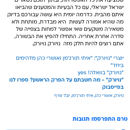
שמציעה את כל האפשרויות, ובתוך תוכם נשארים
ישראל ישראלי, עם כל הבעיות והמטענים שהביאו
איתם מהבית. כדרמה יומית היא עושה עבורכם בדיוק
מה שהיא אמורה לעשות  היא מבדרת, מותחת ולא
משאירה משקעים שאי אפשר למחות בצפייה של
סדרה אחרת אחריה. התחילו להפיץ את הבשורה,
אתם רוצים להיות חלק מזה  נויורק נויורק.
יוצרי "נויורק": "איתי תורג'מן ואושרי כהן מדהימים
ביחד"
"נויורק" בוואלה! yes
"נויורק" - מה חשבתם על הפרק הראשון? ספרו לנו
בפייסבוק
נויורק
אושרי כהן
איתי תורג'מן
יובל שרף
טרם התפרסמו תגובות