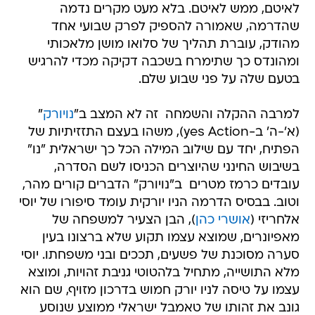
לאיטם, ממש לאיטם. בלא מעט מקרים נדמה
שהדרמה, שאמורה להספיק לפרק שבועי אחד
מהודק, עוברת תהליך של סלואו מושן מלאכותי
ומהונדס כך שתימרח בשכבה דקיקה מכדי להרגיש
בטעם שלה על פני שבוע שלם.
למרבה ההקלה והשמחה  זה לא המצב ב"
נויורק
"
(א'-ה' ב-yes Action), משהו בעצם התזזיתיות של
הפתיח, יחד עם שילוב המילה הכל כך ישראלית "נו"
בשיבוש החינני שהיוצרים הכניסו לשם הסדרה,
עובדים כרמז מטרים  ב"נויורק" הדברים קורים מהר,
וטוב. בבסיס הדרמה הניו יורקית עומד סיפורו של יוסי
אלחריזי (
אושרי כהן
), הבן הצעיר למשפחה של
מאפיונרים, שמוצא עצמו תקוע שלא ברצונו בעין
סערה מסוכנת של פשעים, תככים ובני משפחתו. יוסי
מלא התושייה, מתחיל בלהטוטי גניבת זהויות, ומוצא
עצמו על טיסה לניו יורק חמוש בדרכון מזויף, שם הוא
גונב את זהותו של טאמבל ישראלי ממוצע שנוסע