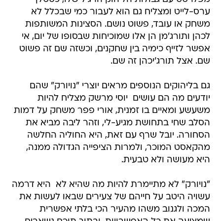
ערס-לייט ומצליח גם הוא לעבור כמי שבכלל לא
משחק או עובד, פשוט נושם. הסצינות המשותפות
לכהן ותורג'מן הן אלו שמוכיחות שבסופו של יום, אי
אפשר לזייף כימיה בין שחקנים, וכשזה שם זה פשוט
שם. אצל תורג'יכהן זה שם.
גם בליהוקים הנוספים מראים יוצרי "נויורק" שהם
יודעים מה הם עושים  יוסי מרשק מצליח להיות
משעשע ומאיים בו זמנית, אורי פפר משחק על דמות
הסלב שחי בתחושת מגיע-לי, וזהר ליבה מביא את
הסחורה. יובל שרף עם זאת, היא החוליה החלשה
מהקאסט המוכר, ולמרות הציפייה הגדולה ממנה,
היא מעושה ולא טבעית.
"נויורק" לא מתיימרת להיות מה שהיא לא  היא דרמה
עשויה היטב על חייהם של צעירים שבאו לעשות את
המכה ולגנוב משהו מהעיר הכי בלתי אפשרית