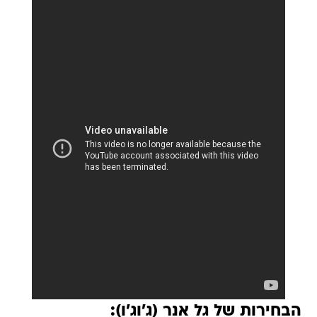
הבחירות של גל אנר (ג'וג'ו):