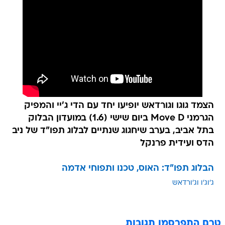
הצמד גוגו וגורדאש יופיעו יחד עם הדי ג'יי והמפיק
הגרמני Move D ביום שישי (1.6) במועדון הבלוק
בתל אביב, בערב שיחגוג שנתיים לבלוג תפו"ד של ניב
הדס ועידית פרנקל
הבלוג תפו"ד: האוס, טכנו ותפוחי אדמה
ג'וג'ו וג'ורדאש
טרם התפרסמו תגובות