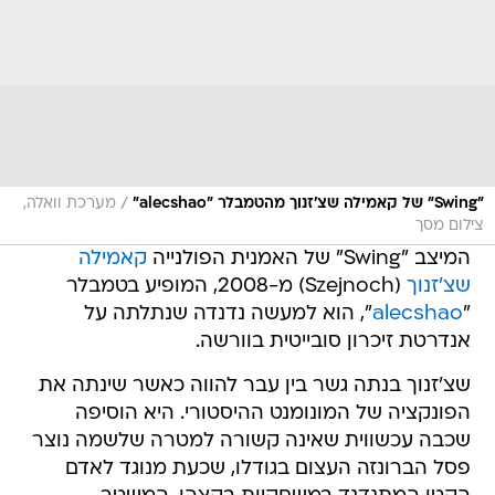
/
"Swing" של קאמילה שצ'זנוך מהטמבלר "alecshao"
מערכת וואלה,
צילום מסך
המיצב "Swing" של האמנית הפולנייה
קאמילה
שצ'זנוך
(Szejnoch) מ-2008, המופיע בטמבלר
"
alecshao
", הוא למעשה נדנדה שנתלתה על
אנדרטת זיכרון סובייטית בוורשה.
שצ'זנוך בנתה גשר בין עבר להווה כאשר שינתה את
הפונקציה של המונומנט ההיסטורי. היא הוסיפה
שכבה עכשווית שאינה קשורה למטרה שלשמה נוצר
פסל הברונזה העצום בגודלו, שכעת מנוגד לאדם