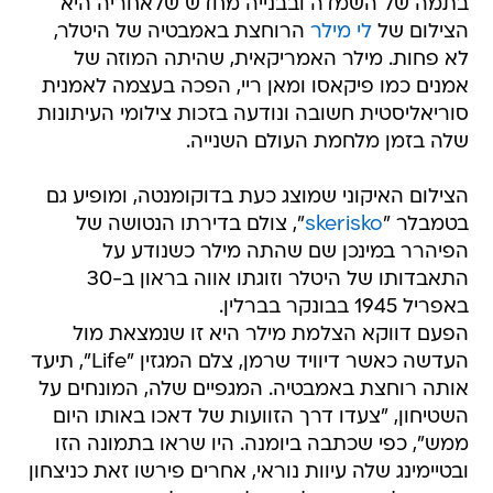
בתמה של השמדה ובבנייה מחדש שלאחריה היא
הצילום של
לי מילר
הרוחצת באמבטיה של היטלר,
לא פחות. מילר האמריקאית, שהיתה המוזה של
אמנים כמו פיקאסו ומאן ריי, הפכה בעצמה לאמנית
סוריאליסטית חשובה ונודעה בזכות צילומי העיתונות
שלה בזמן מלחמת העולם השנייה.
הצילום האיקוני שמוצג כעת בדוקומנטה, ומופיע גם
בטמבלר "
skerisko
", צולם בדירתו הנטושה של
הפיהרר במינכן שם שהתה מילר כשנודע על
התאבדותו של היטלר וזוגתו אווה בראון ב-30
באפריל 1945 בבונקר בברלין.
הפעם דווקא הצלמת מילר היא זו שנמצאת מול
העדשה כאשר דיוויד שרמן, צלם המגזין "Life", תיעד
אותה רוחצת באמבטיה. המגפיים שלה, המונחים על
השטיחון, "צעדו דרך הזוועות של דאכו באותו היום
ממש", כפי שכתבה ביומנה. היו שראו בתמונה הזו
ובטיימינג שלה עיוות נוראי, אחרים פירשו זאת כניצחון