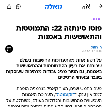
תרבות
פוטו סינתזה 22: התמוטטות
והתאוששות באמנות
חן רוזנק
14.6.2012 / 11:49
על רקע אחת מהתערוכות החשובות בעולם
שבוחנת את רעיון ההתמוטטות וההתאוששות
באמנות, גם הטור מציג עבודות מרהיבות שעוסקות
בשבר ובאיחוי הרסיסים
פעם בחמש שנים, העיר קאסל בגרמניה הופכת
למוזיאון ענק. "
דוקומנטה
", תערוכת האמנות
העכשווית מהחשובות והגדולות בעולם, משתלטת על
המרחב העירוני למשך לא פחות ממאה ימים ומציגה