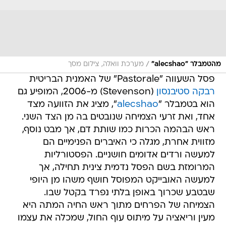
/
מהטמבלר "alecshao"
מערכת וואלה, צילום מסך
פסל השעווה "Pastorale" של האמנית הבריטית
רבקה סטיבנסון
(Stevenson) מ-2006, המופיע גם
הוא בטמבלר "
alecshao
", מציג את הזוועה מצד
אחד, ואת זרעי הצמיחה שנובטים בה מן הצד השני.
ראש הבהמה הכרות כמו שותת דם, אך מבט נוסף,
מזווית אחרת, מגלה כי האיברים הפנימיים הם
למעשה ורדים אדומים חושניים. הפסטורליות
המרומזת בשם הפסל נדמית צינית תחילה, אך
למעשה האובייקט המפוסל חושף משהו מן היופי
שבטבע שכרוך באופן בלתי נפרד בקטל שבו.
הצמיחה של הפרחים מתוך ראש החיה המתה היא
מעין וריאציה על מיתוס עוף החול, שמכלה את עצמו