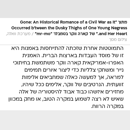
מתוך "Gone: An Historical Romance of a Civil War as It
Occurred b'tween the Dusky Thighs of One Young Negress
/
and Her Heart." של קארה ווקר בטמבלר "mr-mo"
מערכת וואלה,
צילום מסך
התמוטטות אחרת שזכתה להתייחסות באמנות היא
זו של מוסד העבדות בארצות הברית. האמנית
האפרו-אמריקאית קארה ווקר משתמשת בחיתוכי
נייר ומשחקי צלליות כדי ליצור איורים תמימים
למראה, אך למעשה כאלה שמחביאים אלימות
זוועתית. הנרטיבים של ווקר, אלימים ככל שיהיו,
מחזירים איזשהו כבוד אבוד להיסטוריה של אלה
שאיש לא רצה לשמוע במקרה הטוב, או מחק במכוון
במקרה הרווח.