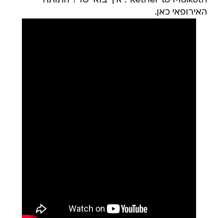
Kether to Malkuth". איך בואי שר? התותח
האירופאי כאן.