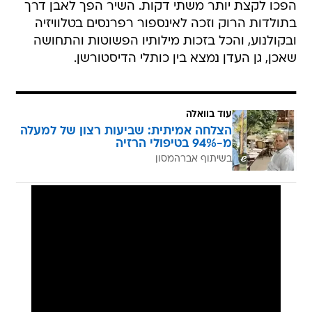
הפכו לקצת יותר משתי דקות. השיר הפך לאבן דרך
בתולדות הרוק וזכה לאינספור רפרנסים בטלוויזיה
ובקולנוע, והכל בזכות מילותיו הפשוטות והתחושה
שאכן, גן העדן נמצא בין כותלי הדיסטורשן.
עוד בוואלה
הצלחה אמיתית: שביעות רצון של למעלה
מ-94% בטיפולי הרזיה
בשיתוף אברהמסון