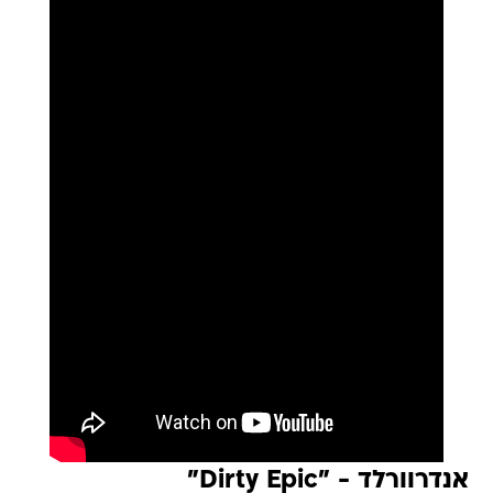
אנדרוורלד - "Dirty Epic"