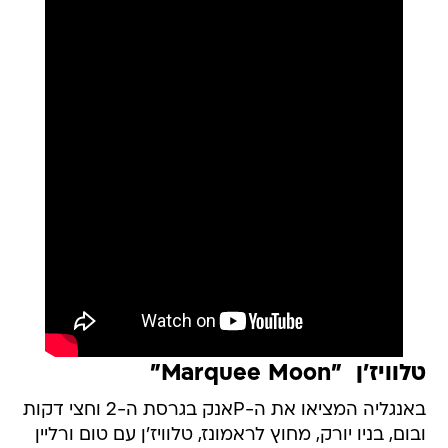
טלוויז'ן  "Marquee Moon"
באנגליה המציאו את ה-Pאנק בגרסת ה-2 וחצי דקות
ובום, בניו יורק, מחוץ לראמונז, טלוויז'ן עם טום ורליין