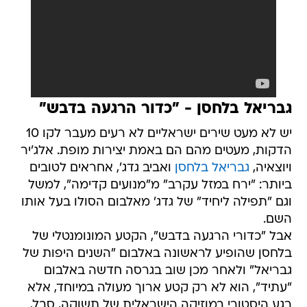
גבריאל בלחסן - "כדור הרגעה בדבש"
יש לא מעט שירים ישראליים לא רעים מעבר לקו 10
הדקות, מעטים מהם הם באמת יצירות מופת. אלג'יר
ויוצאיה,
גבריאל בלחסן
ואביב גדג', אחראים לטובים
ביותר: "ירח במזל עקרב" מ"מנועים קדימה", למשל
וגם "תפילה ליחיד" של גדג' מאלבום הסולו בעל אותו
השם.
אבל "כדורי הרגעה בדבש", הקטע המונומנטלי של
בלחסן שהופיע לראשונה באלבום "השנים היפות של
גבריאל" ולאחר מכן שוב בגרסה חדשה באלבום
"עתיד", הוא לא רק קטע ארוך מעולה במיוחד, אלא
רגע היסטורי במוזיקה הישראלית של תשוקה, סבל,