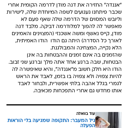
"אננדה" החזירה את דנה מודן לדרמה הקומית אחרי
שכבר פיתחנו געגועים לשפה המיוחדת שלה, לישירות
וליובש המסוים של הדרמה שלה שאף פעם לא
מאפשר לה להפוך למלודרמה דביקה. מלבד דנה
מודן, קייס נאשף ומשה אשכנזי (המצוינים והאמינים
לאורך כל הסדרה) היתה גם הודו  הודו האמיתית,
הלא נקייה, המצחינה והמבולגנת.
שהזמנים בה אינם זמנים וההבטחות בה אינן
הבטחות, שבה ברגע אחד אתה מלך וברגע שני זבוב.
הודו היא חלק חשוב מ"אננדה", והיא שאיפשרה לה
להיות צפויה ולא צפויה בו בזמן, לאבד את הראש
לגמרי בגלל אהבה בלתי אפשרית, ולבחור לאבד
אותו מחדש גם אחרי התפכחות מכאיבה.
עוד בוואלה
גיל המעבר: התקופה שמגיעה בלי הוראות
הפעלה