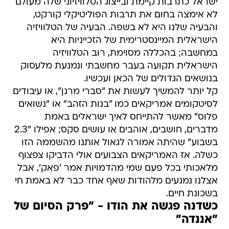
ישראל כתרבות קיימת ובייצוג הטלוויזיוני שלה מעולם
לא אימצה בחום את תרבות הפוליטיקלי קורקט,
והבעיה שלנו היא לא בשפה. הבעיה של הטלוויזיה
הישראלית המיינסטרימית של הזכייניות היא
במחשבה; בהכללה מסוימת, רוב הטלוויזיה
הישראלית תקועה בעבר מחשבתי ונמנעת מלעסוק
בנושאים הגדולים של הכאן ועכשיו.
קל יותר להמשיך לעשות את "סברי מרנן", או עיבודים
לסיטקומים אמריקאים כמו "בנות הזהב" או "נשואים
פלוס" מאשר להתייחס לאיך ישראלים באמת
מדברים, חושבים, אוהבים או עושים סקס; אפילו "2.3
בשבוע" שהיתה אמורה לגאול אותנו מהשממה הזו
כשלה. אז האמריקאים הצבועים אולי הדביקו צפצוף
מלאכותי בכל פעם שמי מהדמויות אמר 'פאק', אבל
אצלנו נמנעים מלהודות שאף אחד כבר לא באמת חי
בשכונת חיים.
כשדנה פגשה את הודו - "פרק הסיום של
"אננדה"