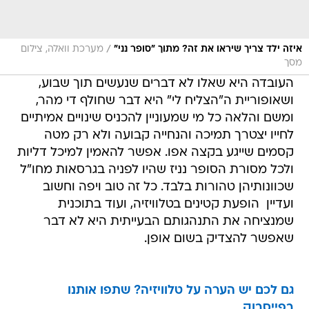
/
איזה ילד צריך שיראו את זה? מתוך "סופר נני"
מערכת וואלה, צילום
מסך
העובדה היא שאלו לא דברים שנעשים תוך שבוע,
ושאופוריית ה"הצליח לי" היא דבר שחולף די מהר,
ומשם והלאה כל מי שמעוניין להכניס שינויים אמיתיים
לחייו יצטרך תמיכה והנחייה קבועה ולא רק מטה
קסמים שייגע בקצה אפו. אפשר להאמין למיכל דליות
ולכל מסורת הסופר נניז שהיו לפניה בגרסאות מחו"ל
שכוונותיהן טהורות בלבד. כל זה טוב ויפה וחשוב
ועדיין  הופעת קטינים בטלוויזיה, ועוד בתוכנית
שמנציחה את התנהגותם הבעייתית היא לא דבר
שאפשר להצדיק בשום אופן.
גם לכם יש הערה על טלוויזיה? שתפו אותנו
בפייסבוק