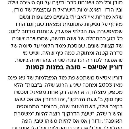
מודן וכל מה שאנחנו כבר יודעים על גוף היצירה שלה
ובין הודו  האינטימיות הישראלית עוקצנית של מודן,
שלא מורחת איי לאב יו'ז בעיניים מצועפות וגשם
מזרזף על נשיקות פוטוגניות נמצאת שם; וגם הודו
שמאפשרת את הבלתי אפשרי, שנותנת מרחב לחגוג
כל רגע כהתחלה של שנה חדשה, שמכשירה זיווגים
של קצוות שונים, שנוסכת ממד חלומי על סיומה של
סדרה קטנה ומתוקה. כמה כיף שהיה, ושיש מי
שיאפשר לסדרה הזו עונה שנייה שהרוויחה ביושר.
דורין אטיאס - טובה במנות קטנות
דורין אטיאס משתפשפת מול המצלמות של גיא פינס
מאז 2003 ומחכה שיגיע הרגע שלה. ב"בנות" הלא
מספיק מוצלח, היא היתה רק אחת מפאנל, ועכשיו
סוף סוף, ב"שעת הדרקון", זהו הדורין אטיאס שואו 
בקצב שלה, בשתלטנות שלה, בהומור המחוספס
והישיר שלה. "שעת הדרקון" רוצה להיות "משטרת
האופנה", ודורין אטיאס להיות משהו שבין הפה
המלוכלך של ג'ואן ריברס והקוליות של קלי אוסבורן.