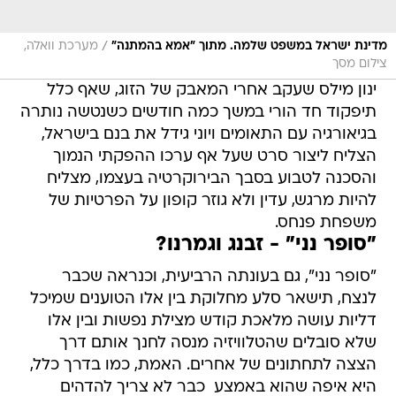
/
מדינת ישראל במשפט שלמה. מתוך "אמא בהמתנה"
מערכת וואלה,
צילום מסך
ינון מילס שעקב אחרי המאבק של הזוג, שאף כלל
תיפקוד חד הורי במשך כמה חודשים כשנטשה נותרה
בגיאורגיה עם התאומים ויוני גידל את בנם בישראל,
הצליח ליצור סרט שעל אף ערכו ההפקתי הנמוך
והסכנה לטבוע בסבך הבירוקרטיה בעצמו, מצליח
להיות מרגש, עדין ולא גוזר קופון על הפרטיות של
משפחת פנחס.
"סופר נני" - זבנג וגמרנו?
"סופר נני", גם בעונתה הרביעית, וכנראה שכבר
לנצח, תישאר סלע מחלוקת בין אלו הטוענים שמיכל
דליות עושה מלאכת קודש מצילת נפשות ובין אלו
שלא סובלים שהטלוויזיה מנסה לחנך אותם דרך
הצצה לתחתונים של אחרים. האמת, כמו בדרך כלל,
היא איפה שהוא באמצע  כבר לא צריך להדהים