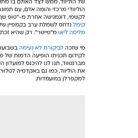
Consideration"  להתר
המקרים באמצעות שלטי חוצות על מבנ
חברי האקדמיה, וכן בעיתוני הברנז'ה 
לקידום המועמד.
לדוגמא, השנה רשת Lifetime מקדמת את הדוגמגישה
מנחת הריאליטי הנבחרת על "פרויקט
של הוליווד, ממש לצד האולם בו מת
הוליוודי מרכזי והומה אדם, עם תמו
לקשמי, דוגמגישה אחרת מ-"טופ שף"
קימל
נדחס לשמלת ערב בקמפיין שלו ב-2011, בספין על מודעת קמפיין האוסקר ש
מליסה ליאו
מ"פייטר". רק שהיא זכתה
מי שזכה
לביקורת לא נעימה
בשבועות
לקידום תכניתו הופיעה הדמות של פיט
מברנטווד, תנו לנו להיכנס למועדון 
את הוליווד, כמו גם באקדמיה לטלווי