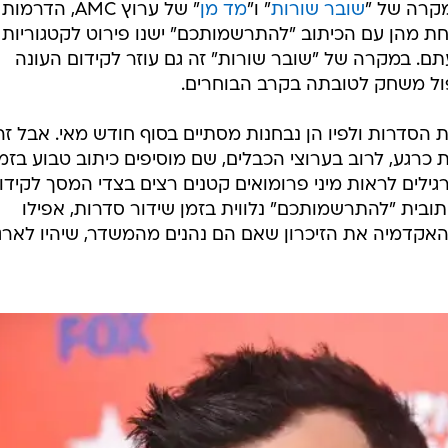
לים הביתה מארזי די.וי.די מהודרים מרשתות הטלוויזיה
גמי מהסדרות שמנסות לקבל מועמדות בקטגוריה כזו או אח
ך העניין העבירה HBO בשנה שעברה מארז מעוצב שכלל בין השאר את ספיישל ההופ
סדרה המוערכת "מילדרד פירס" ופרקים נבחרים של "
משחקי
ומכוון מטרה, זה לא שוחד בחירות.
 גורף תוכניות מסוימות כמכלול. נוכח העלייה בשנים
ת מערוצי כבלים, הפוקוס של אותם קמפיינים מכוון ישירות
מקרה של "
שובר שורות
" ו"
מד מן
" של ערוץ AMC, הדרמ
ת מהן עם הכיתוב "להתרשמותכם" ישנו פירוט לקטגוריות 
ם. במקרה של "שובר שורות" זה גם עוזר לקידום העונה
פול משחק לטובתה בקרב הבוחרים.
הסדרות ולפיו הן נבחנות מסתיים בסוף חודש מאי. אבל זה
רגע, לרוב בערוצי הכבלים, שם מוסיפים כיתוב טבוע בזמ
גילים לראות מיני פרומואים קטנים רצים בצדי המסך לקידו
תובית "להתרשמותכם" נלווית בזמן שידור סדרות, אפילו