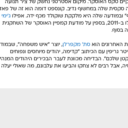
מקדמות את הסרטים או התוכניות שלהן במסע קידום המוכנה בז'רגון המקצועי "For Your
שמותכם. הקמפיינים, לצורך העניין לקראת טקס האמי, מקודמים ברוב
ים, אוטובוסים ולוחות מודעות ברחבי הוליווד, משכנם של
הגדולים, דוגמת וראייטי והוליווד ריפורטר, כמודעה בתשלום
היידי קלום
, המייחלת למועמדות בקטגור
 מסלול", בשלט חוצות מהאטרקטיביים ביותר בשדרת הכוכ
קיים טקס האוסקר. מיקום אסטרטגי נחשק של ציר תנועה
נה סקסית שלה במחשוף נדיב. קונספט דומה הוא זה של פא
 ובמודעה שלה היא מלקקת שוקולד מכף ידה. אפילו
ג'ימי
ל השחקנית
 בסוף.
 האחרונים הוא
סת' מקפרלן
, יוצר "איש משפחה", שבמוד
ר גריפין עם הכיתוב "קדימה, יהודים מיוחסים ונפוחים
הקטן שלכם". הבדיחה מכוונת לעבר הבכירים היהודים המנהל
זיה, אבל רבים לא צחקו והביעו את עלבונם, מה שאולי יעלה