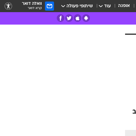
וואלה דואר
אופנה
עוד
שיתופי פעולה
קרא דואר
רים
פרות