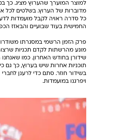
במקביל למודעות, חברי האקדמיה מקב
וערוצי הכבלים השונים עם מקבץ מד
כך לצור
של ליידי גאגא ששודר אצלה, מיני ה
הכס
". ברמת התקנון - אם זה ענייני 
אולם רוב שלטי החוצות מקדמים באופן
האחרונות בדרמות האיכותיות שמגיעו
למוצר המוערך שהערוץ מציג. כך ב
מדוברות של הערוץ. בשלטים לכל אח
כל סדרה ראויה לקבל מועמדות לדעת
החמישית בעוד שבועיים והבאזז הכ
פרק הזמן הרשמי במסגרתו משודרות 
מונע מהרשתות לקדם תכניות שרצות כ
שידורן בחודש האחרון. כמו שאנחנו ר
תוכניות אחרות שיש בערוץ, כך גם כי