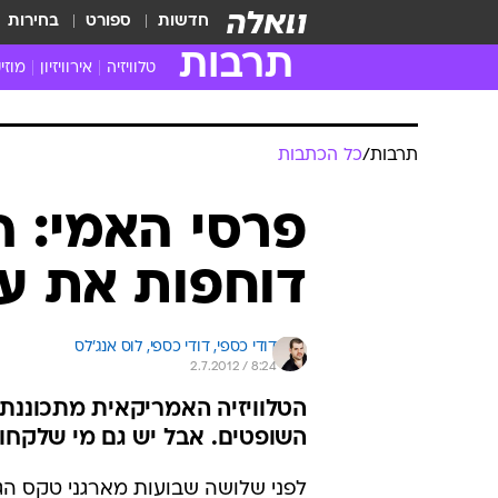
חדשות
ספורט
בחירות
תרבות
טלוויזיה
אירוויזיון
מוזי
חדשות הטלוויזיה
חדשו
ביקורת טלוויזיה
מוזי
צפייה ישירה
מוזי
טלוויזיה ישראלית
קשוב
טלוויזיה מחו"ל
קורד
סדרות מומלצות
קליפי
האח הגדול
הופע
תרבות
/
כל הכתבות
פרסי האמי: 