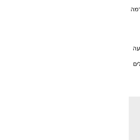
ית
בים
דמה
עה
ים