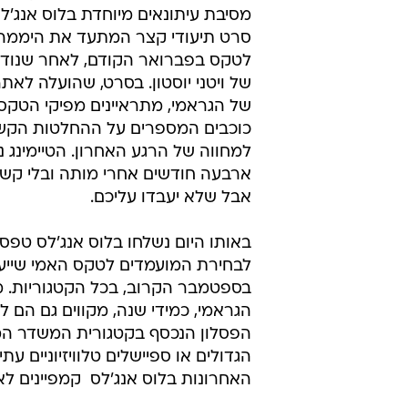
דוחפות את ע
דודי כספי, 
דודי כספי, לוס אנג'לס 
2.7.2012 / 8:24
הטלוויזיה האמריקאית מתכוננת 
השופטים. אבל יש גם מי שלקחו 
לפני שלושה שבועות מארגני טקס הגר
מסיבת עיתונאים מיוחדת בלוס אנג'ל
סרט תיעודי קצר המתעד את היממ
לטקס בפברואר הקודם, לאחר שנוד
של ויטני יוסטון. בסרט, שהועלה לאת
של הגראמי, מתראיינים מפיקי הטקס
כוכבים המספרים על ההחלטות הקשו
למחווה של הרגע האחרון. הטיימינג 
ארבעה חודשים אחרי מותה ובלי קשר
אבל שלא יעבדו עליכם.