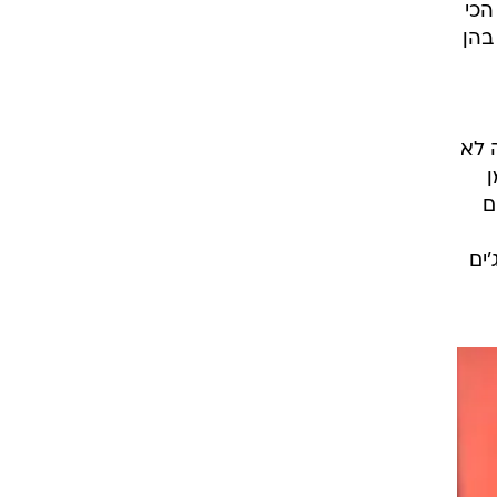
רת.
עה
ות הכי
בהן
 לא
ן
ם