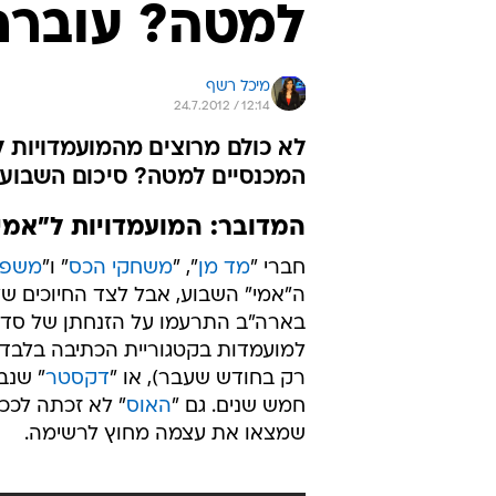
למטה? עוברת
מיכל רשף
24.7.2012 / 12:14
לא כולם מרוצים מהמועמדויות 
המכנסיים למטה? סיכום השבוע 
המדובר: המועמדויות ל"אמי"
חברי "
מד מן
", "
משחקי הכס
" ו"
משפח
ה"אמי" השבוע, אבל לצד החיוכים שלה
בארה"ב התרעמו על הזנחתן של סדרו
למועמדות בקטגוריית הכתיבה בלבד
רק בחודש שעבר), או "
דקסטר
" שנב
חמש שנים. גם "
האוס
" לא זכתה לככב
שמצאו את עצמה מחוץ לרשימה.