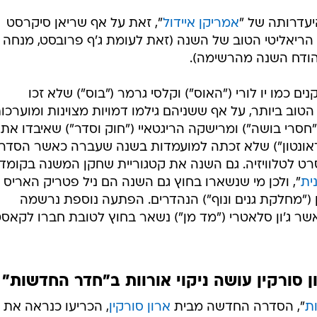
יעדרותה של "
אמריקן איידול
", זאת על אף שריאן סיקרסט
ריאליטי הטוב של השנה (זאת לעומת ג'ף פרובסט, מנחה
 הודח השנה מהרשימה).
 כמו יו לורי ("האוס") וקלסי גרמר ("בוס") שלא זכו
וב ביותר, על אף ששניהם גילמו דמויות מצוינות ומוערכו
"חסרי בושה") ומרישקה הריגטאיי ("חוק וסדר") שאיבדו את
 דאונטון") שלא זכתה למועמדות בשנה שעברה כאשר הסדר
רט לטלוויזיה. גם השנה את קטגוריית שחקן המשנה בקומד
ית
", ולכן מי שנשארו בחוץ גם השנה הם ניל פטריק האריס
ן ("מחלקת גנים ונוף") הנהדרים. הפתעה נוספת נרשמה
ר ג'ון סלאטרי ("מד מן") נשאר בחוץ לטובת חברו לקאס
ן סורקין עושה ניקוי אורוות ב"חדר החדשות"
ת
", הסדרה החדשה מבית
ארון סורקין
, הכריעו כנראה את