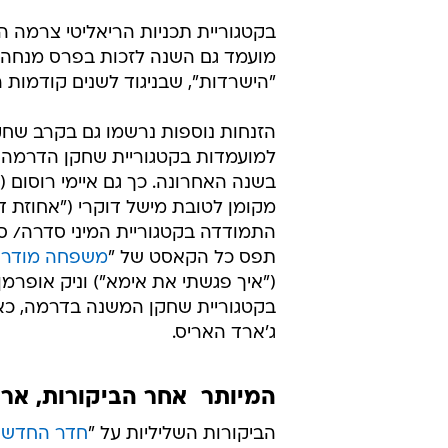
בקטגוריית תכניות הריאליטי צרמה ה
מועמד גם השנה לזכות בפרס מנחה ה
"הישרדות", שבניגוד לשנים קודמות
הזנחות נוספות נרשמו גם בקרב שחקנים
למועמדות בקטגוריית שחקן הדרמה הט
בשנה האחרונה. כך גם איימי רוסום (
מקומן לטובת מישל דוקרי ("אחוזת
התמודדה בקטגוריית המיני סדרה/ ס
תפס כל הקאסט של "
משפחה מודרנ
("איך פגשתי את אימא") וניק אופרמ
בקטגוריית שחקן המשנה בדרמה, כאש
ג'ארד האריס.
המיותר  אחר הביקורות, ארו
הביקורות השליליות על "
חדר החדשו