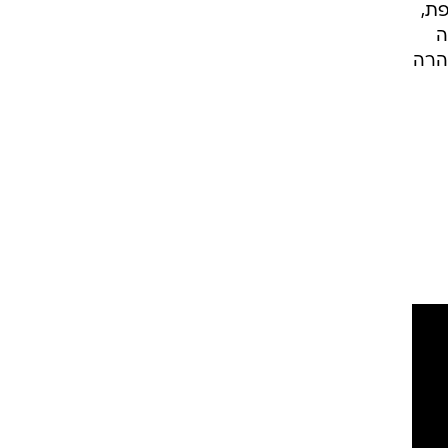
פת,
ה
הרה