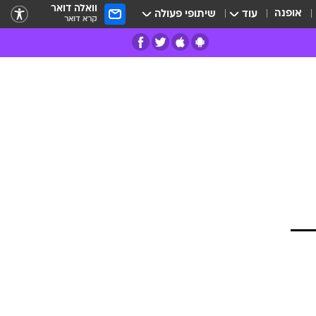
וואלה דואר
אופנה
עוד
שיתופי פעולה
קרא דואר
רים
פרות