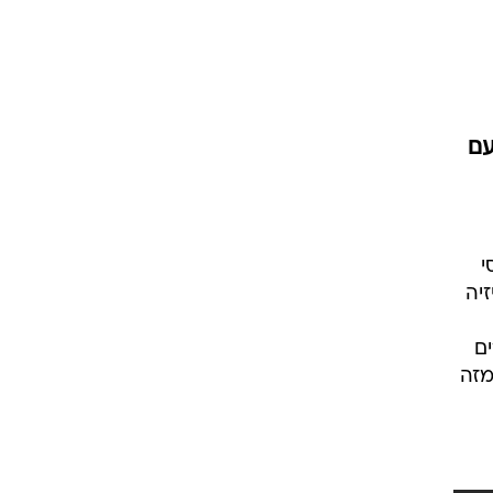
עם
י
יה
ם
מזה