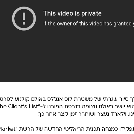
לך סיור שגרתי של משטרת לוס אנג'לס באולם קולנוע לסרטי
נו. וילארד נעצר ושוחרר זמן קצר אחר כך.
הרשת כאמור פיטרה את וילארד מתפקידו כמנחה תכנית הריאליטי החדשה של 