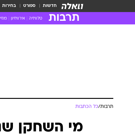
חדשות
ספורט
בחירות
תרבות
טלוויזיה
אירוויזיון
מוזי
חדשות הטלוויזיה
חדשו
ביקורת טלוויזיה
מוזי
צפייה ישירה
מוזי
טלוויזיה ישראלית
קשוב
טלוויזיה מחו"ל
קורד
סדרות מומלצות
קליפי
האח הגדול
הופע
תרבות
/
כל הכתבות
מי השחקן שנ