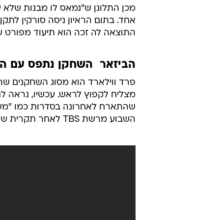
מכן התלונן ש"נמאס לו מבנות שלא י
אחד. בתום הראיון ניסה סורקין לת
התוצאה לה זכה הוא תיעוד מפורט ש
הביזאר  השחקן נתפס עם ה
פרד ווילארד הוא מסוג השחקנים ש
מצליח לקפוץ לראש. עכשיו, נראה לנ
שהתארח לאחרונה בסדרות כמו "משפח
השבוע מרשת TBS לאחר תקרית שהוגדרה בשפה המקצועית כ"התנהגות גסה".