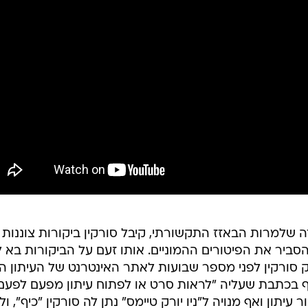
שלמרות הבאזז התקשורתי, קיבל סורקין ביקורות צוננות
ביר את הפיטורים ההמוניים. אותו זעם על הביקורות בא ל
פק סורקין לפני מספר שבועות לאתר האינטרנט של העיתון ה
The G", במהלכו נזף בכתבת שעליה "לראות סרט או לפתוח עיתון מפעם לפעם
יתון ואף מנויה ל"ניו יורק טיימס" נתן לה סורקין "כיף", ו