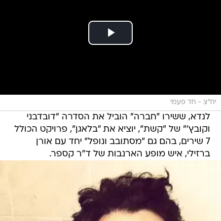
יח"צ - חד פעמי
לנדא, ששירו "חברה" הוביל את הסדרה "דובדבני
וקובץ'" של "קשת", יוציא את "בלאגן", פרויקט הכולל
7 שירים, בהם גם "מסתובב ונופל" יחד עם אורן
ברזילי, איש מופע הארנבות של ד"ר קספר.