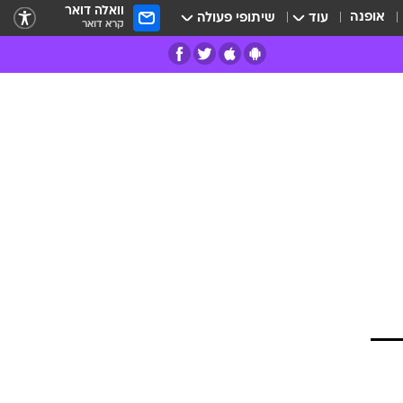
וואלה דואר
אופנה
עוד
שיתופי פעולה
קרא דואר
רים
פרות