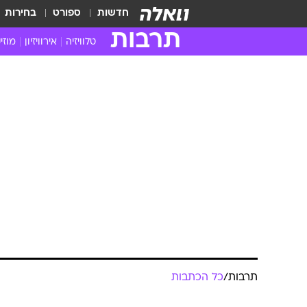
חדשות
ספורט
בחירות
תרבות
טלוויזיה
אירוויזיון
מוזי
חדשות הטלוויזיה
חדשו
ביקורת טלוויזיה
מוזי
צפייה ישירה
מוזי
טלוויזיה ישראלית
קשוב
טלוויזיה מחו"ל
קורד
סדרות מומלצות
קליפי
האח הגדול
הופע
תרבות
/
כל הכתבות