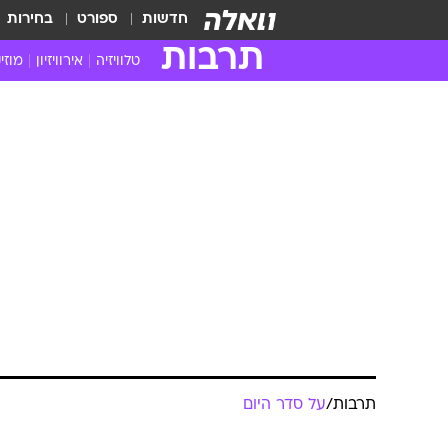
חדשות
ספורט
בחירות
תרבות
טלוויזיה
אירוויזיון
מוזי
חדשות הטלוויזיה
חדשו
ביקורת טלוויזיה
מוזי
תרבות
/
על סדר היום
צפייה ישירה
מוזי
טלוויזיה ישראלית
קשוב
תרבות: הריאל
טלוויזיה מחו"ל
קורד
סדרות מומלצות
קליפי
תרבות
האח הגדול
הופע
16.9.2012 / 9:22
כולן בנושא תכניות ריאליטי. מה 