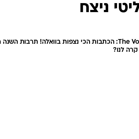
ם ביותר
 ריאליטי ישראלית; דברים נוספים קרו השנה, כמובן  איימי
ן בנסיבות טרגיות, הופעות מוזיקליות (והיסטוריות בקנה מידה
וחשובים ראו אור, אמנים מחו על המצב  אבל העובדה היא
ללא יוצא מן הכלל, בטלוויזית ריאליטי. זה לא הופך את