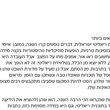
תר בתרבות, מן הסתם, אבל כן מעיד על מדורת השבט שהן ה
בשפל של תוכניות שאיבדו גובה ונשחקו עם הזמן  מראים
מר שלהן, הפכו להיות המקום שסביבו מתקבצים רבים מצופי
האיכות שלו.
ת שנקראו הכי הרבה השנה, הוא שהן (להוציא את הידיעה
כנית ריאליטי, וגם היא במידה מסוימת כזו), כתבות
פשט יותר שלו. אין בהן ידיעה על זוכה במקום ראשון, אין
רמטיים והמותחים" שהופכים לכאורה את הריאליטי למה שהו
ן המעט יותר מופשט על הדבר עצמו.
גם בעולם  לא מתעניינים בתוצאות הסופיות. אלא שהתוצאות
בר להבדיל ולזכור מי זכה באיזו עונה ובאיזה הפרש. הרג
ורם ויופיים; והדיבור עליהם, ודיוני המטא שהם פותחים, הו
נה של טלוויזית הריאליטי נגמר, אבל זה כן אומר שאנחנו
 של דמויות אקסצנטריות שייכנסו וייצאו מהמסך שלנו מבל
ד איזושהי משמעות בכל הדבר הזה, מלבד חלוקת ציונים
ופרסים כספיים, רכישת פרסומות ושליחת SMSים. את הרובד הנוסף הזה מנסה כל אחד ליצור