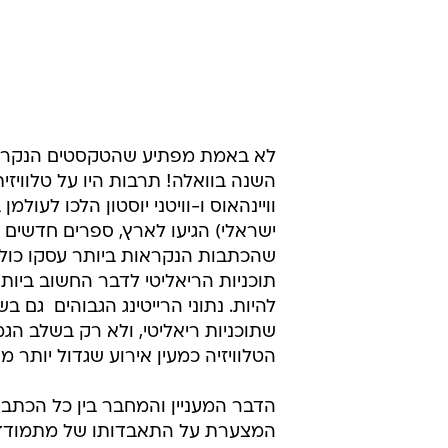
תוכניות הריאליטי לדבר החשוב ביו
להיות. נתוני הרייטינג הגבוהים  גם 
שתוכניות ריאליטי, ולא רק בשלב הג
הטלוויזיה כמעין אירוע שגדול יותר מ
הדבר המעניין והמחבר בין כל הכתבו
המצערת על התאבדותו של מתמודד בתו
שמתייחסות לנושא הריאליטי מהצד המו
בהן כמעט הדחות או כל הרגעים "הד
תחרות בין אנשים. מה שיש הוא הדיו
זה לא שצופי הטלוויזיה  בארץ כמו 
הסופיות נשכחות ומתמסמסות, וקשה כ
הזכורים הם הרגעים האנושיים, על כיע
להיות העיקר. זה לא בהכרח אומר שזמ
זקוקים ליותר מאשר מצעד בלתי נגמר
להשאיר שום רושם. מוכרחה להיות עו