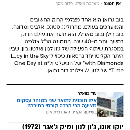
/
אין תמונה
מערכת וואלה, צילום מסך
בוב גרואן הוא אחד מצלמי הרוק החשובים
והמוערכים בעולם. מהרולינג סטונס, אלביס ומדונה,
בוב דילן ובוב מארלי, הוא תיעד את עולם הרוק
במשך יותר מ-40 שנה. התמונה הנ"ל צולמה
במסגרת שיתוף הפעולה של ג'ון לנון ואלטון ג'ון, שבין
היתר הקליטו יחד גרסאות כיסוי ל"Lucy in the Sky
with Diamonds" של הביטלס ול"One Day at a
Time" של לנון. // צילום: בוב גרואן
עוד בוואלה
איזו תוכנית לתואר שני במנהל עסקים
מציעה הכי הרבה קורסי בחירה?
בשיתוף הקריה האקדמית אונו
יוקו אונו, ג'ון לנון ומיק ג'אגר (1972)