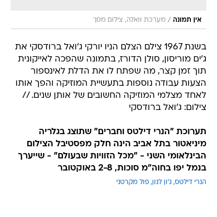
/
אין תמונה
מערכת וואלה, צילום מסך
בשנת 1967 צילם הצלם הניו יורקי ג'ואל ברודסקי את
ג'ים מוריסון, סולן הדורז, בתמונה שהפכה לאייקונית
תוך זמן קצר, מה שפתח לו את הדלת לאינספור
הצעות עבודה נוספות בתעשיית המוזיקה והפך אותו
לאחד מצלמי המוזיקה החשובים של אותן שנים. //
צילום: ג'ואל ברודסקי
תערוכת "הנרי דילטס וחברים" שתוצג בגלריה
מיניאטור בתל אביב הינה חלק מפסטיבל הצילום
הבינלאומי השני - "מכל הזוויות שבעולם" - שייערך
בנמל יפו בחוה"מ סוכות, 2-8 באוקטובר
הנרי דילטס
ג'ון לנון
פול מקרטני