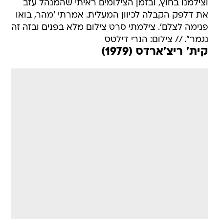
וצילמנו בחוץ, ובזמן הצילומים ראיתי שהמנהל עזב
את דלפק הקבלה לכיוון המעלית. אמרתי 'מהר, בואו
פנימה לצלם'. צילמתי סרט צילום מלא בפנים ובזה זה
נגמר". // צילום: הנרי דילטס
קית' ריצ'ארדס (1979)