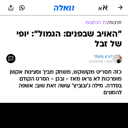
תרבות
/
כל הכתבות
"האויב שבפנים: הגמול": יופי
של זבל
דורון פישלר
24.9.2012 / 5:23
כזה תסריט מקושקש, משחק מביך וסצינות אקשן
מופרכות לא נראו מאז - ובכן - הסרט הקודם
בסדרה. מילה ג'ובוביץ' עושה זאת שוב: אשפה
להמונים