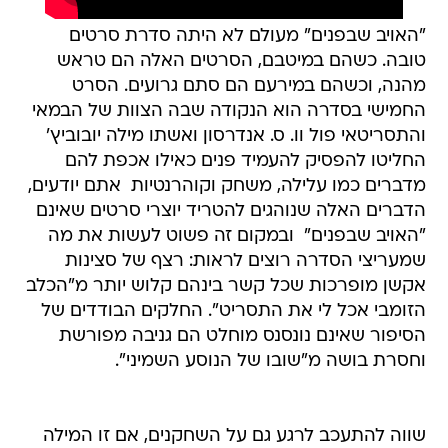
"האויב שבפנים" מעולם לא היתה סדרת סרטים
טובה. כשהם במיטבם, הסרטים האלה הם טראש
מהנה, וכשהם במירעם הם סתם גרועים. הסרט
החמישי בסדרה הוא הנקודה שבה הצוות של הבמאי
והתסריטאי פול וו. ס. אנדרסון ואשתו מילה יובוביץ'
החליטו להפסיק להעמיד פנים כאילו אכפת להם
מדברים כמו עלילה, משחק וקוהרנטיות  אתם יודעים,
הדברים האלה שנוהגים להטריד יוצרי סרטים שאינם
"האויב שבפנים"  ובמקום זה פשוט לעשות את מה
שמעריצי הסדרה רוצים לראות: רצף של סצינות
אקשן מופרכות שכל קשר בינהם קלוש יותר מ"הכלב
הזומבי אכל לי את התסריט". החלקים הבודדים של
הסיפור שאינם נונסנס מוחלט הם גניבה מפורשת
וחסרת בושה מ"שובו של הנוסע השמיני".
שווה להתעכב לרגע גם על השחקנים, אם זו המילה