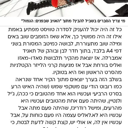
מי צריך הסברים בשביל להבין? מתוך "האויב שבפנים: הגמול"
כל זה היה יכול להעניק לסדרה טוויסט מפתיע באמת
אילו זה היה ממשיך כך, אלא שאז הזומבים שוב באים
ומילה שוב מתעוררת, לבושה כמיטב המסורת בשני
דפי A4 בלבד, בתוך חדר לבן ובוהק של תאגיד
אמברלה. אז יוצאת מהקיר תלבושת סאדו-מאזו
ואליס בורחת אבל אז מגיעות קרני הלייזר הקטלניות
מהסרט הראשון ואז היא בטוקיו.
בשלב הזה בערך יוצאים מתוך הקיר אחד שנראה
כמו רובוט הודי עם משקפי שמש (שהיה האיש הרע
בסרט הרביעי ועכשיו הוא אחד מהטובים כי ככה), ג'יל
ולנטיין, שהיתה פעם אחת מהטובים ועכשיו ‏היא
מהרעים, ומישל רודריגז, שהיתה פעם מתה אבל
עכשיו היא ‏לא.לאליס עצמה היו פעם כוחות על, ‏אבל
עכשיו אין לה, או אולי יש, קצת קשה לדעת לבטח, כי