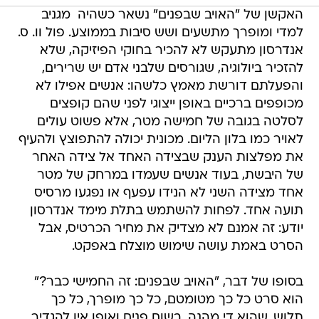
האקשן של "האויב שבפנים" נשאר כשהיה  מגניב
למדי ומופרך מתשעים ושש סיבות בממוצע. פול וו. ס.
אנדרסון מתעקש לא להכיר בחוקי הפיזיקה, שלא
להזכיר ביולוגיה, שגורסים שלבני אדם יש שרירים,
והפעלתם דורשת מאמץ כלשהו: אנשים אפילו לא
מכופפים ברכיים באופן ייצוגי לפני שהם קופצים
לסלטה בגובה של חמישה מטר, אלא פשוט עולים
לאויר כמו בלון הליום. מכונית יכולה להתפוצץ ולהעיף
את מפלצות הענק שבצידה האחד אל צידה האחר
של היבשת, בעוד אנשים שעמדו במרחק של מטר
אחד מצידה השני לא הנידו עפעף או נפגעו מרסיס
תועה אחד. לפחות להשתמש בתלת מימד אנדרסון
יודע: זה אמנם לא מצדיק את מחיר הכרטיס, אבל
הסרט באמת עושה שימוש מוצלח באפקט.
בסופו של דבר, "האויב שבפנים: זה החמישי כבר?"
הוא סרט כל כך מטומטם, כל כך מופרך, כל כך
תלוש, שהוא די מהנה. בשום פנים ואופן אין להגדיר