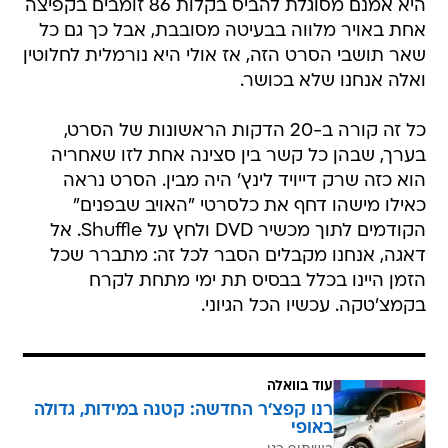
היא אמנם ‏מסוגלת להביס בקלות 86 זומבים ‏בקפיצה
אחת באויר מלווה בבעיטה מסובבת, אבל כך גם כל
שאר תושבי הסרט הזה, אז אולי היא נורמלית לחלוטין
ואלה אנחנו שלא בכושר.
כל זה קורה ב-20 הדקות הראשונות של הסרט,
בערך, שבהן כל קשר בין סצינה אחת לזו שאחריה
הוא כזה שרק דייויד לינץ' היה מבין. הסרט נראה
כאילו מישהו דחף את כלסרטי "האויב שבפנים"
הקודמים לתוך מכשיר‏DVD ‎‏ ולחץ על ‏Shuffle‏. אל
דאגה, אנחנו מקבלים הסבר לכל זה: מתברר שכל
הזמן היינו בכלל בבסיס תת ימי מתחת לקרח
בקמצ'טקה. עכשיו הכל הגיוני.
עוד בוואלה
רנו קפצ'ר החדשה: קטנה במידות, גדולה
באופי