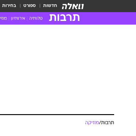
חדשות
ספורט
בחירות
תרבות
טלוויזיה
אירוויזיון
מוזי
חדשות הטלוויזיה
חדשו
ביקורת טלוויזיה
מוזי
צפייה ישירה
מוזי
טלוויזיה ישראלית
קשוב
טלוויזיה מחו"ל
קורד
סדרות מומלצות
קליפי
האח הגדול
הופע
תרבות
/
מוזיקה