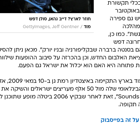
 בכלי תקשורת
ו"ל, הלהקה מתכננת לקיים ב-23 באוקטובר
ש גם ספירה
חוזר לארץ? דייב גהאן, סולן דפש
מהלכה
/
מוד
GettyImages, Jeff Gentner
". כמו כן,
חרונה דפש
סנטה ברברה שבקליפורניה ובניו יורק". מכאן ניתן להסי
את האלבום החדש, וכן בהכרזה על סיבוב ההופעות שילווה
 פתוחה היא האם הוא יכלול את ישראל גם הפעם.
כזכור, ההופעה האחרונה של דפש מוד בארץ התקיימה באיצטדיון רמת גן ב-10 במאי 2009, 
פתחה הלהקה את סיבוב ההופעות הבינלאומי שלה מול 50 אלף מעריצים ישראלים והשיקה את
אלבומה הקודם, "Sounds of the Universe", זאת לאחר שבקיץ 2006 ביטלה מופע שתוכ
 תקופה.
על זה בפייסבוק