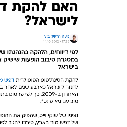
האם להקת דפ
לישראל?
נועה הרשקוביץ
14.10.2012 / 17:25
לפי דיווחים, הלהקה בהנהגתו של
במסגרת סיבוב הופעות שישיק א
בישראל
להקת הסינת'פופ הפופולרית
דפש מו
לחזור לישראל כארבע שנים לאחר בי
האחרון ב-2009, כך לפי פרסו
טוב עם גיא פינס".
נציגיו של שוקי וייס, שהפיק את ההו
של דפש מוד בארץ, סירבו להגיב לפני