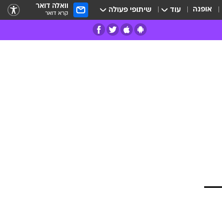
וואלה דואר
אופנה
עוד
שיתופי פעולה
קרא דואר
רים
פרות