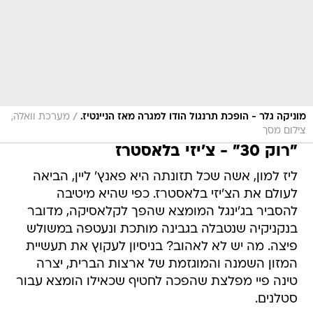
/
מוניקה גלר - הופכת תרנגול הודו למגרה מאז הניינטיז.
מערכת וואלה,
צילום מסך
"רוק 30" - צ'יזי בלאסטרז
ליז למון, אשה שכל תזונתה היא פאנץ' ליין, הביאה
לעולם את הצ'יזי בלאסטרז. כפי שהיא מיטיבה
להסביר בג'ינגל המומצא שהפך לקלאסיקה, מדובר
בנקניקיה שנטבלה בגבינה מותכת ונעטפה במשולש
פיצה. מה יש לא לאהוב? בניסיון לעקוץ את תעשיית
המזון השמנה והמוגזמת של ארצות הברית, יצרה
טינה פיי מפלצת שהפכה לחטיף שכאילו הומצא עבור
סטלנים.