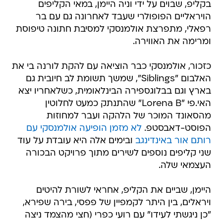
בקליפ, שבוים על ידי וניה היימן, במאי הקליפים
הויראליים הפופולרי שעבד לאחרונה גם עם בר
רפאלי, מתפרצת אולמנסקי למסיבת חתונה טיפוסת
ומרימה את האווירה.
כזכור, אולמנסקי כבר הוציאה עם להקת לורנה בי את
האלבום "Siblings", שמשך תשומת לב חיובית גם
בארץ וגם בבלוגספירה הבינלאומית, כשלאחריו יצא
האי.פי "Lorena B" שהתנתק כמעט לחלוטין
מהסאונד המוכר של הלהקה ועבר למחוזות
הפוסט-דאבסטפ.
לא מזמן הופיעה אולמנסקי עם
רותם אור באינדינגב
ובימים אלה היא עובדת על עוד
שני קליפים נוספים לשירים מתוך פרויקט הבכורה
העצמאי שלה.
היימן, שביים את הקליפ, אחראי לשורת להיטים
ויראלים, בין היתר לקמפיין של פפסי, בירה שפירא,
"כן ניגשתי לעידו" עם רועי כפרי (חצי מהצמד ניצה