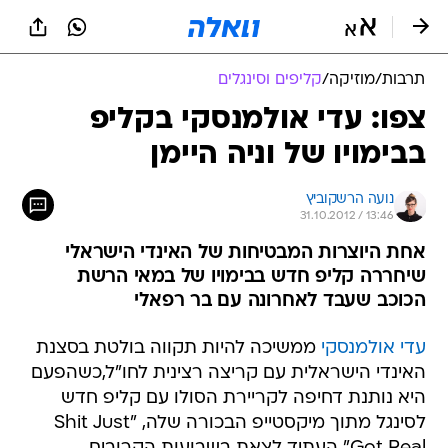
תרבות
/
מוזיקה
/
קליפים וסינגלים
צפו: עדי אולמנסקי בקליפ
בבימויו של וניה היימן
נועה הרשקוביץ
31.10.2012 / 13:46
אחת היוצרות המבטיחות של האינדי הישראלי
שיחררה קליפ חדש בבימויו של במאי הרשת
הכוכב שעבד לאחרונה עם בר רפאלי
עדי אולמנסקי
ממשיכה להיות תקווה בולטת בסצנת
האינדי הישראלית עם קריצה רצינית לחו"ל,כשהפעם
היא נותנת דחיפה לקריירת הסולו עם קליפ חדש
לסינגל מתוך מיקסטייפ הבכורה שלה, "Shit Just