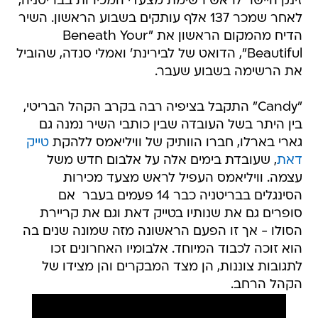
זינק היישר לראש רשימת מצעדי המכירות בבריטניה,
לאחר שמכר 137 אלף עותקים בשבוע הראשון. השיר
הדיח מהמקום הראשון את "Beneath Your
Beautiful", הדואט של לבירינת' ואמלי סנדה, שהוביל
את הרשימה בשבוע שעבר.
"Candy" התקבל בציפיה רבה בקרב הקהל הבריטי,
בין היתר בשל העובדה שבין כותבי השיר נמנה גם
גארי בארלו, חברו הוותיק של וויליאמס ללהקת
טייק
דאת
, שעובדת בימים אלה על אלבום חדש משל
עצמה. וויליאמס העפיל לראש מצעד מכירות
הסינגלים בבריטניה כבר 14 פעמים בעבר  אם
סופרים גם את שנותיו בטייק דאת וגם את קריירת
הסולו - אך זו הפעם הראשונה מזה שמונה שנים בה
הוא זוכה לכבוד המיוחד. אלבומיו האחרונים זכו
לתגובות צוננות, הן מצד המבקרים והן מצידו של
הקהל הרחב.