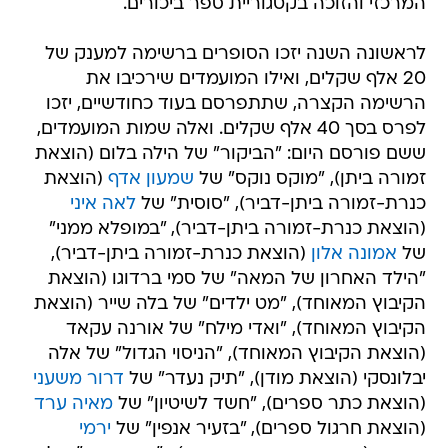
המרכזי והזוכה בקטגוריית ספר ביכורים.
לראשונה השנה יזכו הסופרים ברשימה למענק של
20 אלף שקלים, ואילו המועמדים שירכיבו את
הרשימה הקצרה, שתתפרסם בעוד כחודשיים, יזכו
לפרס בסך 40 אלף שקלים. ואלה שמות המועמדים,
ששם פורסם היום: "הביקור" של הילה בלום (הוצאת
זמורה ביתן), "מוקס נוקס" של
שמעון אדף
(הוצאת
כנרת-זמורה ביתן-דביר), "סוסית" של
לאה איני
(הוצאת כנרת-זמורה ביתן-דביר), "במופלא ממני"
של
אמונה אלון
(הוצאת כנרת-זמורה ביתן-דביר),
"הילד האחרון של המאה" של סמי ברדוגו (הוצאת
הקיבוץ המאוחד), "מט ילדים" של בלה שייר (הוצאת
הקיבוץ המאוחד), "ואדי מילח" של אורנה עקאד
(הוצאת הקיבוץ המאוחד), "הניסוי הגדול" של אלה
יבלונסקי (הוצאת מודן), "תיק נעדר" של
דרור משעני
(הוצאת כתר ספרים), "חשד לשיטיון" של
מאיה ערד
(הוצאת חרגול ספרים), "בזעיר אנפין" של
ירמי