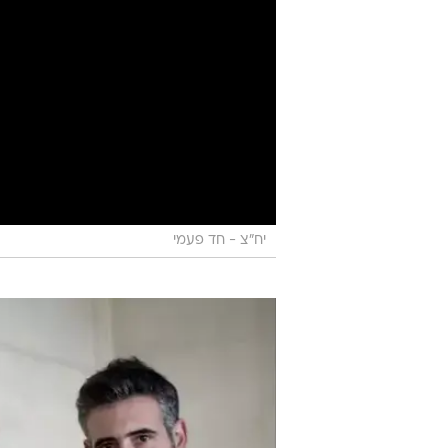
יח"צ - חד פעמי