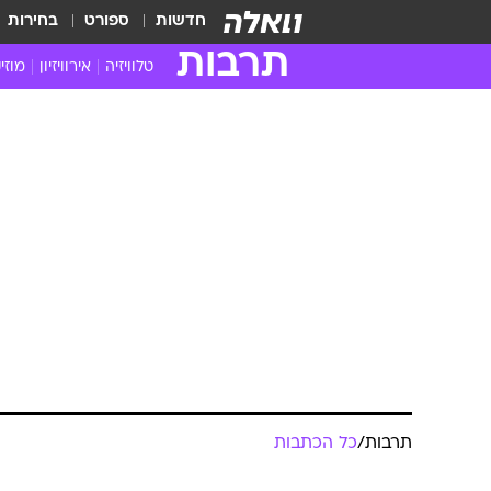
חדשות
ספורט
בחירות
תרבות
טלוויזיה
אירוויזיון
מוזי
חדשות הטלוויזיה
חדשו
ביקורת טלוויזיה
מוזי
צפייה ישירה
מוזי
טלוויזיה ישראלית
קשוב
טלוויזיה מחו"ל
קורד
סדרות מומלצות
קליפי
האח הגדול
הופע
תרבות
/
כל הכתבות