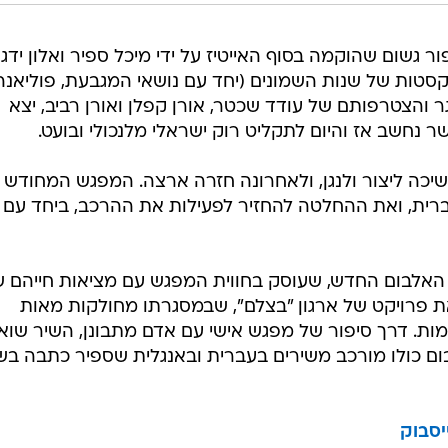
ר גשום שהוקמה בסוף האייטיז על ידי מיכל ספיר ואלון ידג
טות של שנות השמונים (יחד עם נושאי המגבעת, פוליאנה
חר עזיבת ידגר והצטרפותם של עודד שכטר, אורן קפלן ואורן רביב, יצא
 נחשב אז והיום לתקליט רוק ישראלי מלנכולי ובועט.
יכה ליצור ולנגן, ולאחרונה חזרה ארצה. המפגש המחודש 
רית, ואת ההחלטה להחזיר לפעילות את ההרכב, ביחד עם
 האלבום החדש, שעוסק בחווית המפגש עם מציאות חייהם 
 פרויקט של ארגון "בצלם", שבמסגרתו מחולקות מאות
מות. דרך סיפור של מפגש אישי עם אדם מתבונן, השיר שוא
 כולו מורכב משירים בעברית ובאנגלית שספיר כתבה בש
יסבוק