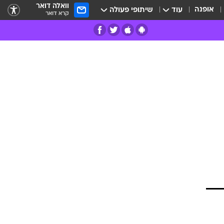
וואלה דואר
אופנה
עוד
שיתופי פעולה
קרא דואר
רים
פרות