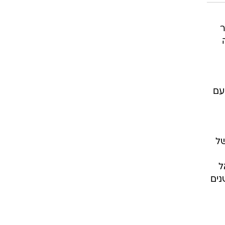
ר
עם
של
ל
נים