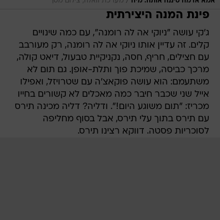
/
אמא אדמה סיננה אותה. מיה
מערכת וואלה, צילום מסך
פינת המנה היצירתית
ג'קי עושה "ניוקי אה לה רומנה", עם כמה שינויים
קלים. זה עדיין אותו ניוקי אה לה רומנה, רק מעורבב
עם חצילים, חריף, חסה, נקניקיית טבעול, דיאט קולה,
מרכך כביסה, שמיכת פוך ותלת-אופן. גם תום לא
משתעמם: הוא עושה פוקאצ'ה עם שטרויזל, ואפילו
אייל שני שכבר חיבר כמה מאכלים לא קשורים בחייו
מכריז: "תום משוגע היום!". ודליה? דליה מכינה תירס
עם תירס בתוך עלי תירס, אבל בסוף מחליפה
לסוכריות פסטה. דווקא רצינו תירס.