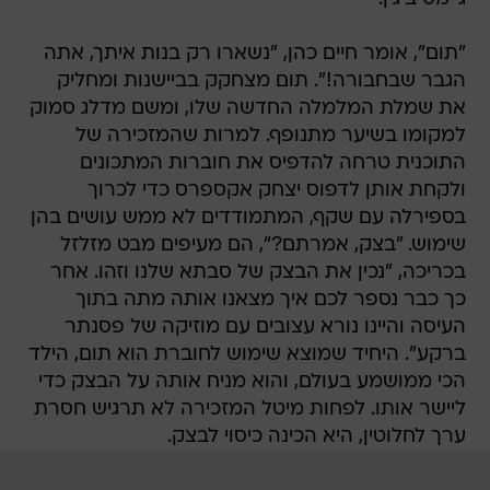
"תום", אומר חיים כהן, "נשארו רק בנות איתך, אתה
הגבר שבחבורה!". תום מצחקק בביישנות ומחליק
את שמלת המלמלה החדשה שלו, ומשם מדלג סמוק
למקומו בשיער מתנופף. למרות שהמזכירה של
התוכנית טרחה להדפיס את חוברות המתכונים
ולקחת אותן לדפוס יצחק אקספרס כדי לכרוך
בספירלה עם שקף, המתמודדים לא ממש עושים בהן
שימוש. "בצק, אמרתם?", הם מעיפים מבט מזלזל
בכריכה, "נכין את הבצק של סבתא שלנו וזהו. אחר
כך כבר נספר לכם איך מצאנו אותה מתה בתוך
העיסה והיינו נורא עצובים עם מוזיקה של פסנתר
ברקע". היחיד שמוצא שימוש לחוברת הוא תום, הילד
הכי ממושמע בעולם, והוא מניח אותה על הבצק כדי
ליישר אותו. לפחות מיטל המזכירה לא תרגיש חסרת
ערך לחלוטין, היא הכינה כיסוי לבצק.