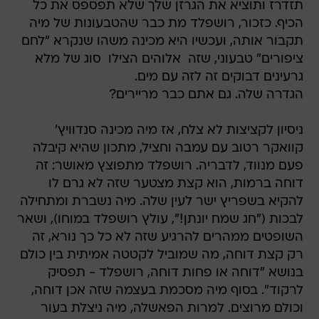
תזדרז ותוציא את הגרזן שלך שלא תפספס את כל
הכיף. כזכור, רושפלד מת כבר שהטבעונות של מיה
תקבור אותה, ועכשיו היא מכינה משהו שנקרא "לחם
ציפורים" טבעוני, שזה  אלוהים הצילו  סוג של מלא
גרעינים דבוקים זה לזה עם מים.
הגדרה שלה. גם אתם כבר מריירים?
ניסיון לקציצות לא צלח, אז מיה מכינה סנדוויץ'
קוואקר רטוב עם עמבה וחציל, מתכון שהיא קיבלה
פעם מנווד, לדבריה. רושפלד מתפוצץ מאושר: זה
דוחה ברמות, הוא קצת מצטער שזה לא גרם לו
להקיא בשפריץ ישר לעין שלה. מיה נשברת ומתחילה
לבכות ("חג שמח יונתן!", עולץ רושפלד במוחו), ושאר
השופטים ממהרים להרגיע שזה לא כל כך נורא, זה
רק קצת דוחה, מה שמוביל לקטטה אמיתית בין כולם
בנושא "דוחה או פחות דוחה, רושפלד - תפסיק
לרקוד". בסוף מיה מסכמת בעצמה שזה אכן דוחה,
וכולם מרוצים. למרות הפאשלה, מיה ניצלת בעור