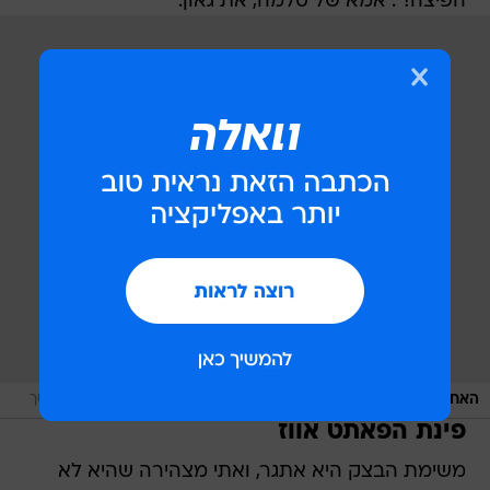
הפיצה!". אמא של סלמה, את גאון.
/
האחים סופר מאריו התקשרו לברך. סלמה
מערכת וואלה, צילום מסך
פינת הפאתט אווז
משימת הבצק היא אתגר, ואתי מצהירה שהיא לא