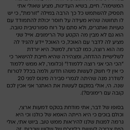
המשימה". חיים, בשיא העדינות, מציע שאולי אתי
תפסיק להשתמש כל כך הרבה במילה "זורמת", כי יש
לו תחושה שהיא מעידה על חוסר יכולת להתמודד עם
טעויות ואתגרים, ולא סתם על רוח ספורטיבית טובה.
הוא גם לא מבין מה הקטע של הרימונים. אייל שני
מציע לה לדבר עם האוכל, כי האוכל יידע להגיד לה
מה הוא רוצה, כמו לברוח, למשל. היא יורדת
לשלישיית ההדחה, ומצהירה שהיא חייבת להישאר כי
"הכי הכי אני רוצה ללמוד!" (כלומר, לא ממש ללמוד
כי אין לי חשק לעשות משהו חדש, ולמה בכלל לטרוח
לשדרג מנה שהיתה לגמרי סבירה מינוס לפני 20
שנה. הי, אולי במקום לעשות את האתגר אני אכין לכם
קובה עם רימונים?).
בסופו של דבר, אתי מודחת בטקס דמעות ארצי,
וכולם בוכים כי היא הייתה האמא של כולנו וכי היא
גרמה למנות שלנו להיראות ממש טוב. ביוש אתי, אולי
היית צריכה לעשות בלינצ'ס של שלוש שכבות, זה