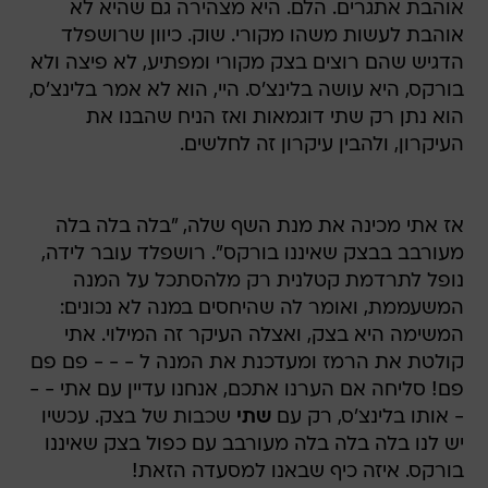
אוהבת אתגרים. הלם. היא מצהירה גם שהיא לא
אוהבת לעשות משהו מקורי. שוק. כיוון שרושפלד
הדגיש שהם רוצים בצק מקורי ומפתיע, לא פיצה ולא
בורקס, היא עושה בלינצ'ס. היי, הוא לא אמר בלינצ'ס,
הוא נתן רק שתי דוגמאות ואז הניח שהבנו את
העיקרון, ולהבין עיקרון זה לחלשים.
אז אתי מכינה את מנת השף שלה, "בלה בלה בלה
מעורבב בבצק שאיננו בורקס". רושפלד עובר לידה,
נופל לתרדמת קטלנית רק מלהסתכל על המנה
המשעממת, ואומר לה שהיחסים במנה לא נכונים:
המשימה היא בצק, ואצלה העיקר זה המילוי. אתי
קולטת את הרמז ומעדכנת את המנה ל - - - פם פם
פם! סליחה אם הערנו אתכם, אנחנו עדיין עם אתי - -
- אותו בלינצ'ס, רק עם
שתי
שכבות של בצק. עכשיו
יש לנו בלה בלה בלה מעורבב עם כפול בצק שאיננו
בורקס. איזה כיף שבאנו למסעדה הזאת!