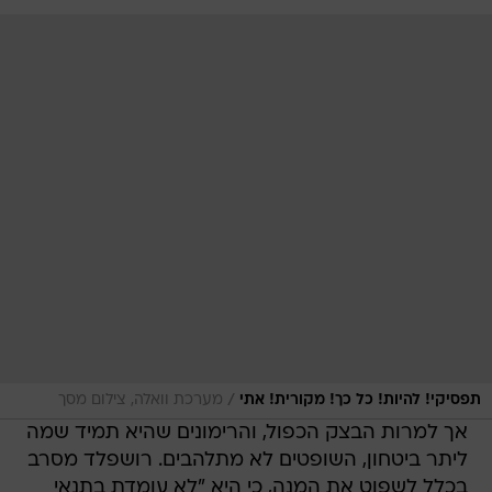
/
תפסיקי! להיות! כל כך! מקורית! אתי
מערכת וואלה, צילום מסך
אך למרות הבצק הכפול, והרימונים שהיא תמיד שמה
ליתר ביטחון, השופטים לא מתלהבים. רושפלד מסרב
בכלל לשפוט את המנה, כי היא "לא עומדת בתנאי