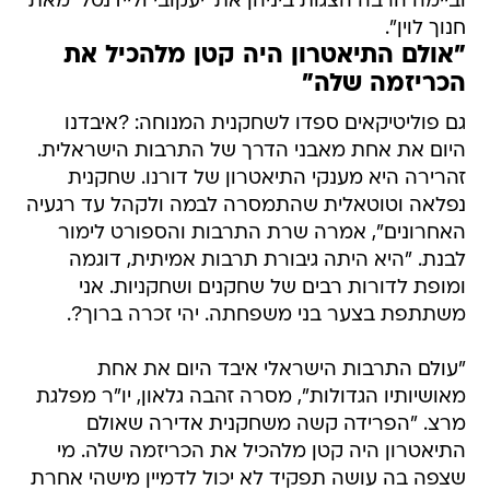
וביימה הרבה הצגות ביניהן את 'יעקובי וליידנטל' מאת
חנוך לוין".
"אולם התיאטרון היה קטן מלהכיל את
הכריזמה שלה"
גם פוליטיקאים ספדו לשחקנית המנוחה: ?איבדנו
היום את אחת מאבני הדרך של התרבות הישראלית.
זהרירה היא מענקי התיאטרון של דורנו. שחקנית
נפלאה וטוטאלית שהתמסרה לבמה ולקהל עד רגעיה
האחרונים", אמרה שרת התרבות והספורט לימור
לבנת. "היא היתה גיבורת תרבות אמיתית, דוגמה
ומופת לדורות רבים של שחקנים ושחקניות. אני
משתתפת בצער בני משפחתה. יהי זכרה ברוך?.
"עולם התרבות הישראלי איבד היום את אחת
מאושיותיו הגדולות", מסרה זהבה גלאון, יו"ר מפלגת
מרצ. "הפרידה קשה משחקנית אדירה שאולם
התיאטרון היה קטן מלהכיל את הכריזמה שלה. מי
שצפה בה עושה תפקיד לא יכול לדמיין מישהי אחרת