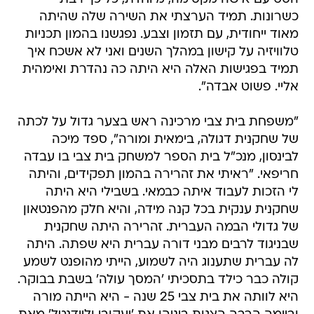
כשרונות. תמיד הערצתי את השירה שלה שהיתה
מאוד ייחודית, עם תזמון וצבע. נפגשנו בהמון תכניות
טלוויזיה על קישון במהלך השנים ואני לא אשכח איך
תמיד בפגישות האלה היא היתה כה נהדרת ואימהית
אליי. פשוט אבדה".
"משפחת בית צבי מרכינה ראש בצער גדול על לכתה
של שחקנית דגולה, בימאית ומורה", ספד מיכה
לבינסון, מנכ"ל בית הספר למשחק בית צבי בו עבדה
חריפאי. "ראיתי את זהרירה בהמון תפקידים, והיתה
לי הזכות לעבוד איתה כבמאי. בשבילי היא היתה
שחקנית ענקית בכל קנה מידה, והיא חלק מהפנטאון
של גדולי הבמה העברית. זהרירה היתה שחקנית
שבניגוד לרבים מבני דורה עברית היא שפתה. היתה
לה עברית שתענוג היה לשמוע, הייתי מהופנט לשמע
קולה כבר כילד בתסכיתי 'המסך עולה' בשבת בבוקר.
היא לוותה את בית צבי 25 שנה - היא הייתה מורה