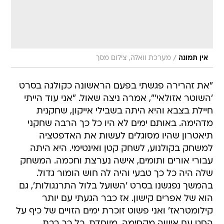
/
אין תמונה
מערכת וואלה, צילום מסך
"את זהרירה פגשתי בפעם הראשונה כקולגה בסרט
'השוטר אזולאי'", אמרה ניצה שאול. "אני עוד הייתי
חיילת בצבא והיא היתה בשבילי אייקון, שחקנית
מדהימה. באותם ימים לא היו כל כך הרבה שחקני
תיאטרון שהיו מסוגלים לעשות את האדפטציה
למשחק בקולנוע, לשחק קטן ואינטימי. היא היתה
עבורי אורים ותומים, אישה נערצת וחכמה. המשחק
שלה היה כל כך טבעי והיה לה חוש הומור גדול.
בהמשך נפגשנו בסרט 'השועל בלול התרנגולות', גם
הוא של אפרים קישון. אז כבר הגעתי עם יותר
קילומטראז' ואני פשוט זוכרת ימים הזויים של כיף על
הסט עם אישה מקסימה, מיוחדת, כל כך רבת