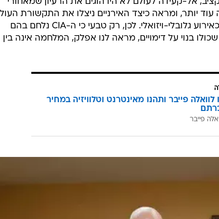
יב, אל-קעידה לעולם לא היו הוגים את הרעיון שמאחורי
 הולך אחורה עוד יותר, ומראה כיצד האירניים ניצלו את התקשורת העו
כדי לבנות את המצור על השגרירות כאירוע גלובלי-ויזואלי. לכן, רק טבעי כי ה-CIA נלחם בהם
ולו בנוי על דימויים, מראה לנו אפלק, המלחמה אינה בין
ה
לוואלה פייבר ותהנו מאינטרנט וטלוויזיה במחיר
רתם
אלה פייבר