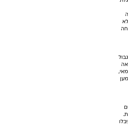
גלת
ה
לא
חה
בול
אה
אי,
מען
ם
.
בלו