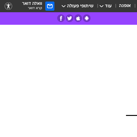
וואלה דואר
אופנה
עוד
שיתופי פעולה
קרא דואר
רים
פרות