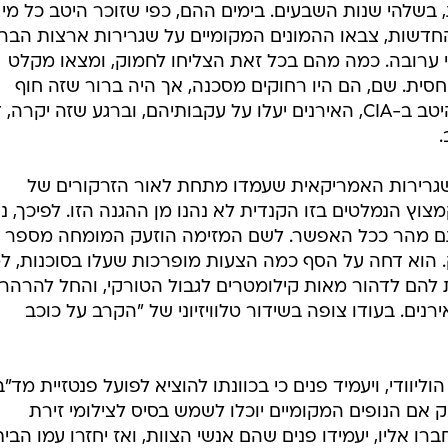
בשלהי שנות השבעים. בימים ההם, כפי שזוכר היטב כל מי
דשות, צבאו ההמונים המקומיים על שגרירות ארצות הבר
י ערובה. כמה מהם בכל זאת הצליחו לחמוק, ומצאו מקלט
יחסית. שם, הם היו רחוקים מסכנה, אך היה ברור שזה חוף
מבטחים זמני בלבד. מתישהו, הבינו היטב ב-CIA, האירנים יעלו על עקבותיהם, וברגע שזה יקר
בשגרירות האמריקאית שעמדו מתחת לאור הזרקורים של
ץ הנמלטים בזו הקנדית לא נהנו מן ההגנה הזו. לפיכך, נ
תם מהר ככל האפשר. לשם המזימה הוזעק המומחה מספר 
. הוא דחה על הסף כמה הצעות מופרכות שעלו בסוכנות, ל
ת להם לדהור מאות קילומטרים לגבול הטורקי, והחל להרהר
ים. בעודו צופה בשידור טלוויזיוני של "הקרב על כוכב
וליוודי, ויעמיד פנים כי בכוונתו להוציא לפועל פנטזיית מד"ב
דוק אם הנופים המקומיים יוכלו לשמש בסיס לצילומי זירת
אליו, יעמידו פנים שהם אנשי הצוות, ואז יחזרו עמו הבית