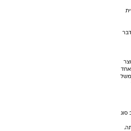
ית
ה, דבר
וצר
אחד
משל
 סוג
ה.