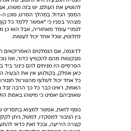
הנטייה הטבעית היא לחשוב שזו אמיר
להושיע את העולם. יש בזה משהו, אבל
מצהיר בפניו כי "אפשר ללמד כל קוף
לגמרי עומד מאחוריה, אבל הוא כן 
לחלוטין, שכל אחד יכול לעשות.
לדוגמה, אם הנמלטים האמריקאים היו
מבקשות מהם להקפיץ כדור, ואז נוכחו
הפרסיים היו מניחים להם כינור ביד 
כאן אפלק, בקולנוע אין את הבעיה הזו
כל אחד יכול לשלוף מהשרוול חנטרוש
שאויביהם יאמינו כי מישהו באמת ה
נוסף לזאת, אפשר למצוא בתסריט של 
בין הגיבור למפקדו, למשל, ניתן לק
קצרה היריעה, ובכל זאת כדאי להתעכ