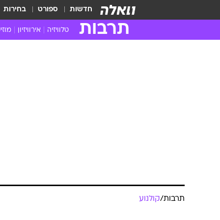
חדשות
ספורט
בחירות
תרבות
טלוויזיה
אירוויזיון
מוזי
חדשות הטלוויזיה
חדשו
ביקורת טלוויזיה
מוזי
צפייה ישירה
מוזי
טלוויזיה ישראלית
קשוב
טלוויזיה מחו"ל
קורד
סדרות מומלצות
קליפי
האח הגדול
הופע
תרבות
/
קולנוע