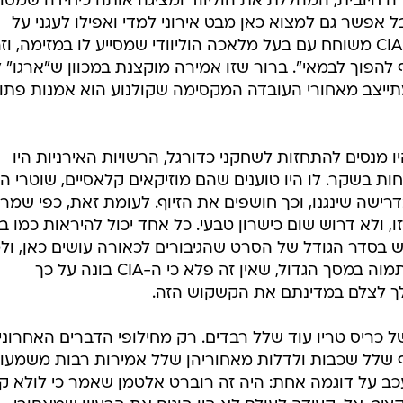
ה חיובית, המהללת את הוליווד ומציגה אותה כיחידה שמסו
 אפשר גם למצוא כאן מבט אירוני למדי ואפילו לעגני על
המסך הגדול. במהלך הסרט, סוכן ה-CIA משוחח עם בעל מלאכה הוליוודי שמסייע לו במזימה, וז
 להפוך לבמאי". ברור שזו אמירה מוקצנת במכוון ש"ארגו" 
מתייצב מאחורי העובדה המקסימה שקולנוע הוא אמנות פתו
 מנסים להתחזות לשחקני כדורגל, הרשויות האירניות היו
ת בשקר. לו היו טוענים שהם מוזיקאים קלאסיים, שוטרי הג
בדרישה שינגנו, וכך חושפים את הזיוף. לעומת זאת, כפי שמר
, ולא דרוש שום כישרון טבעי. כל אחד יכול להיראות כמו במ
 בסדר הגודל של הסרט שהגיבורים לכאורה עושים כאן, ול
האמת, ראינו כבר כל כך הרבה זבל תמוה במסך הגדול, שאין זה פלא כי ה-CIA בונה על כך
ולך לצלם במדינתם את הקשקוש הזה.
כריס טריו עוד שלל רבדים. רק מחילופי הדברים האחרוני
לף שלל שכבות ולדלות מאחוריהן שלל אמירות רבות משמעות
ב על דוגמה אחת: היה זה רוברט אלטמן שאמר כי לולא קי