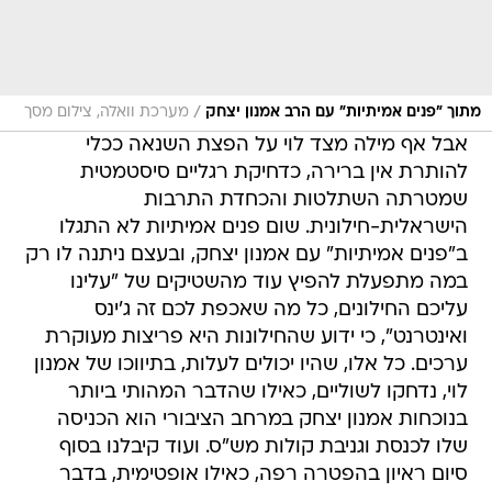
/
מתוך "פנים אמיתיות" עם הרב אמנון יצחק
מערכת וואלה, צילום מסך
אבל אף מילה מצד לוי על הפצת השנאה ככלי
להותרת אין ברירה, כדחיקת רגליים סיסטמטית
שמטרתה השתלטות והכחדת התרבות
הישראלית-חילונית. שום פנים אמיתיות לא התגלו
ב"פנים אמיתיות" עם אמנון יצחק, ובעצם ניתנה לו רק
במה מתפעלת להפיץ עוד מהשטיקים של "עלינו
עליכם החילונים, כל מה שאכפת לכם זה ג'ינס
ואינטרנט", כי ידוע שהחילונות היא פריצות מעוקרת
ערכים. כל אלו, שהיו יכולים לעלות, בתיווכו של אמנון
לוי, נדחקו לשוליים, כאילו שהדבר המהותי ביותר
בנוכחות אמנון יצחק במרחב הציבורי הוא הכניסה
שלו לכנסת וגניבת קולות מש"ס. ועוד קיבלנו בסוף
סיום ראיון בהפטרה רפה, כאילו אופטימית, בדבר