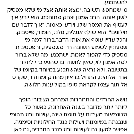
להשתכנע.
מי שמחפש תשובה, ימצא אותה אצל מי שלא מפסיק
לשנן אותה. הרב אמנון יצחק מתוחכם, הוא יודע איך
לעטוף את המסר שלו, ויודע, כאמור, "איך לדבר עם
חילונים"  הוא שולף אנגלית, סלנג, הומור, פייסבוק.
והכל עדיין עוטף את אותו הדבר.ברור למה מי
שמעוניין לשמוע תשובה חד משמעית, ורפטטיבית
מספיק כדי להפוך לאמת, ישתכנע. מה שלא ברור
למה אמנון לוי, שאין לחשוד בו שהגיע כדי לחזור
בתשובה, ולא נראה שהשתכנע במיוחד בקיומו של
אחד אלוהינו, התחיל בראיון מהודק ומחודד, שקרס
אל תוך עצמו לקראת סופו בקול ענות חלושה.
נושא החרדים והתחרדות המרחב הציבורי הופך
ליותר יותר מדובר בשנה האחרונה, כאשר כל
הדוגמאות מעידות על חומת טינה, עוינות ובוז תהומי
שנבנתה במיומנות ויעילות כנגד החילוניות וסימניה.
אפשר לטעון גם לעוינות ובוז כנגד החרדים, גם כאן