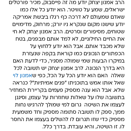
הרב אמנון יצחק יודע מה זה פייסבוק, מכיר פורטלים
ישראלים, שמע על טוויטר. הוא יודע כל אלו כמו
שאדם שמעולם לא דרכה כף רגלו ביבשת אמריקה
יודע שישנו מקום שנקרא ניו יורק; מרחוק, מדימויים
שטוחים, מסיפורים וסרטים. הרב אמנון יצחק לא חי
את החיים החילוניים, לא למד אותם מבפנים, בטח
שלא מכבד אותם. אבל הוא יודע ללחוץ על
הכפתורים הנכונים כמו קוראת בקפה שנעזרת
במיקרו הבעות שמי שמולה מסגיר, כדי לדעת האם
היא בדרך הנכונה. לרב אמנון יצחק יש תשובה לכל
שאלה  האם הוא יודע הכל על הכל, כפי ש
אמנון לוי
שאל אותו אמש בתוכניתו "פנים אמיתיות"? כנראה
שלא. אבל הוא ענה מספיק פעמים בקריירת המחזיר
בתשובה שלו על שאלות שחוזרות על עצמן, וסיגנן
לעצמו את השיטה  גרום למי שמולך להרגיש נחות
ממך, ספק לו תשובה סתומה מספיק וחד משמעית
מספיק כדי שזו תגרום לו להשלים בעצמו את החסר
לו. זו השיטה, והיא עובדת. בדרך כלל.