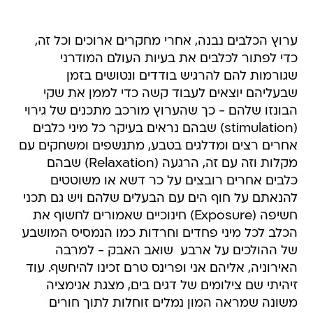
ערוץ הכלבים נבנה, אחרי מחקרים ארוכים וכל זה,
כדי לפתור לכלבים את בעיות העולם המודרני
שגורמות להם להרגיש בודדים ונטושים בזמן
שבעליהם יוצאים לעבוד קשה כדי לממן את שקי
הבונזו שלהם - כך שהערוץ מורכב מתכנים של גירוי
(stimulation) שבהם נראים בעיקר כל מיני כלבים
אחרים רצים ומדלגים בטבע, מתנשפים ומשחקים עם
מקלות וזה עם זה, הרגעה (Relaxation) שבהם
כלבים אחרים רובצים על כר דשא או משוטטים
להנאתם על חוף הים עם הבעלים שלהם ויש גם תכני
חשיפה (Exposure) חינוכיים שאמורים לחשוף את
הכלב לכל מיני פחדים וחרדות כמו הנמסיס המושבע
של ההולכים על ארבע  שואב האבק - למרבה
האירוניה, אליהם אני ופרינס טרם זכינו להיחשף. עוד
זיהיתי שם צילומים של דגים בים, מצגת אנימציה
משונה שמראה המון נמלים זוחלות לתוך חורים