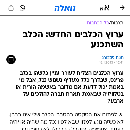
תרבות
/
כל הכתבות
ערוץ הכלבים החדש: הכלב
השתכנע
חגית גינזבורג
18.1.2013 / 16:41
ערוץ הכלבים הצליח לעורר עניין כלשהו בכלב
פרינס, שבדרך כלל מעדיף נשנוש זבל, אבל מי
באמת יכול לדעת אם מדובר באשמה הורית או
בטלוויזיה שבאמת תארח חברה להולכים על
ארבע?
יש לפתוח את הטקסט בהסבר: הכלב שלי אינו בררן.
לא כשזה נוגע למזון שבא לפיו (כל מה שהיה או יהיה
בעתיד פחמימה, יתקבל בברכה), לא כשמדובר