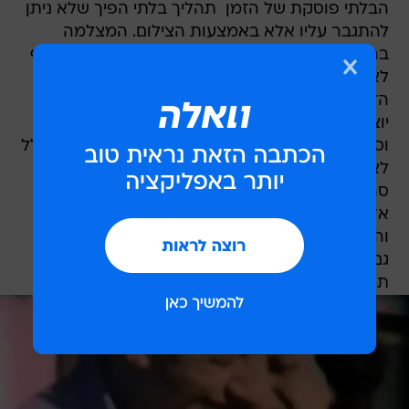
הבלתי פוסקת של הזמן  תהליך בלתי הפיך שלא ניתן
להתגבר עליו אלא באמצעות הצילום. המצלמה
בהקפאת הזמן מסוגלת לשמר את העבר בר החלוף
לאורך זמן רב ובמהימנות רבה משמסוגלים לכך
הזיכרונות. בעזרת התבוננות בסרטים ישנים, אנו
יוצאים למסעות לאחור בזמן, לנעוריהם של הורינו
וסבינו, לפרצופים מוכרים מהעבר ואף למראות שכלל
לא מוכרים לנו היות והיו וחלפו הרבה לפני שנולדנו.
סרטים מאפשרים לנו להיות שותפים בארעיותו של
אדם או אירוע ומשמרים את מה שהולך ונכחד
והצפייה בהם, מלבד החוויה האסתטית, הינה בנוסף
גם חווית השתתפות בסיטואציה שאירעה בעבר,
תועדה וזכתה לעדות והנצחה.