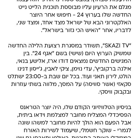
מגלם את הרעיון עליו מבוססת תוכנית הלייט נייט
החדשה שלו בערוץ 24 - חיפוש אחר היוצר
האלקטרוני הבא של ישראל מצד אחד, ומצד שני,
לדבריו, אחר "האיש הכי גזור בישראל".
"SKAZI TV", תשודר במסגרת רצועת הלילה החדשה
שמשיק הערוץ היום (שישי) בשם "אגף 24". בין
המגישים החדשים נמצאים דודו ארז, אלישע בנאי,
אילנה ברקוביץ', עדי נוימן, ציקי לאבין, ג'ייסון דנינו
הולט, לירון תאני ועוד. בכל יום שבת ב-23:00 ישתלט
סקאזי (אשר סוויסה) על המסך, מלווה בשתי עוזרות
ובקבוק וויסקי.
בניסיון הטלוויזיוני הקודם שלו, היה יוצר הטראנס
הפסיכדלי המצליח מחובר למצלמת וידאו ביתית,
אבל הפעם הוא הולך להיות מחובר למשהו שונה
לגמרי - שוקר חשמלי, שיעמוד לשירות האורח