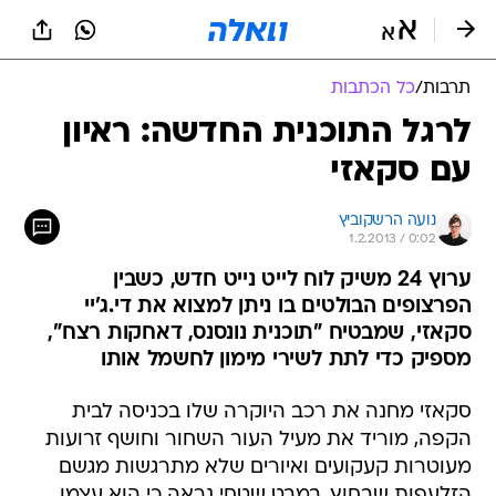
תרבות
/
כל הכתבות
לרגל התוכנית החדשה: ראיון
עם סקאזי
נועה הרשקוביץ
1.2.2013 / 0:02
ערוץ 24 משיק לוח לייט נייט חדש, כשבין
הפרצופים הבולטים בו ניתן למצוא את די.ג'יי
סקאזי, שמבטיח "תוכנית נונסנס, דאחקות רצח",
מספיק כדי לתת לשירי מימון לחשמל אותו
סקאזי מחנה את רכב היוקרה שלו בכניסה לבית
הקפה, מוריד את מעיל העור השחור וחושף זרועות
מעוטרות קעקועים ואיורים שלא מתרגשות מגשם
הזלעפות שבחוץ. במבט שטחי נראה כי הוא עצמו