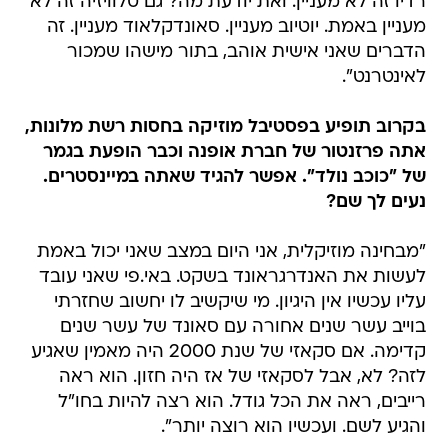
רדיו זה לא מעניין. ואת יודעת מה? גם טלוויזיה זה לא
מעניין באמת. יוטיוב מעניין. סאונדקלאוד מעניין. זה
הדברים שאני אישית אוהב, בתור מישהו שמכור
לאינטרנט".
בקרוב תופיע בפסטיבל מוזיקה בחסות רשת מלונות,
אתה פרזנטור של חברת אופנה וכבר הופעת בגמר
של "כוכב נולד". אפשר להגיד שאתה במיינסטרים.
נעים לך שם?
"מבחינה מוזיקלית, אני היום במצב שאני יכול באמת
לעשות את האנדרגראונד בשקט. באי.פי שאני עובד
עליו עכשיו אין היגיון. מי שיקשיב לו יחשוב שחזרתי
בוייב עשר שנים אחורה עם סאונד של עשר שנים
קדימה. אם סקאזי של שנת 2000 היה מאמין שאגיע
לזה? לא, אבל לסקאזי של אז היה חזון. הוא ראה
רייבים, ראה את הכל גודל. הוא רצה להיות בחו"ל
והגיע לשם. ועכשיו הוא רוצה יותר".