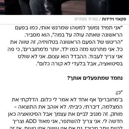
/
סקאזי וידידות
נמרוד סונדרס
"אני תמיד נמשך למשהו שמרגש אותי, כמו בפעם
הראשונה שאתה עולה על במה", הוא מסביר.
"הריגוש של הפעם הראשונה בטלוויזיה, זה שווה את
כל. אני מתרגש מזה כמו ילד, יותר מ'מחוברים', כי פה
אני צריך לעבוד. ההבדל הוא עצום. אני לא שולט
בסיטואציה, אבל בלעדי לא קורה כלום".
נחמד שמתפעלים אותך?
"כן.
ב'מחוברים' אף אחד לא אמר לי כלום. הדלקתי את
המצלמה, דיברתי, כיביתי. לא אוהב את התוצאה -
מוחק. זה מגניב לביים את עצמך אבל הסיטואציה כאן
חדשה לי. אני צריך להשתפר, אני מאוד ADD וצריך
להיות יותר מרוכז. גם אם אני עושה איזו טעות, אז זה