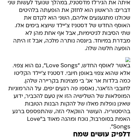
איתה את הגירלז מדסטניז, במהלך שנועד לעשות שני
דברים: הראשון הוא לחזק את הופעתה בלהיטים
שכולנו מתגעגעים אליהם, השני הוא לקדם את
האוסף החדש של דסטניז צ'יילד שיוצא בימים אלו.
שתי הסיבות לגיטימיות, אבל אף אחת מהן לא
מבדרת במיוחד. ביונסה נותרה מלכה, אבל זו היתה
הופעה חלשה שלה.
באשר לאוסף החדש, "Love Songs", גם הוא צפוי.
אלא שהוא צפוי באופן חיובי. דסטניז צ'יילד הקליטו
כמה בלדות אר אנ' בי מצוינות בקריירה שלהן.
לחובבי הז'אנר, נאספו פה רגעים יפים. על ההרמוניות
המופלאות של השלישיה הזו אין טעם להכביר, ידוע
שאינן נופלות מאלו של להקות הבנות הטובות
בהיסטוריה. העושר הווקאלי הזה, שהתפספס ברגע
האמת בסופרבול, נוכח ומהנה מאוד ב"Love
Songs".
דלפיק עושים שמח