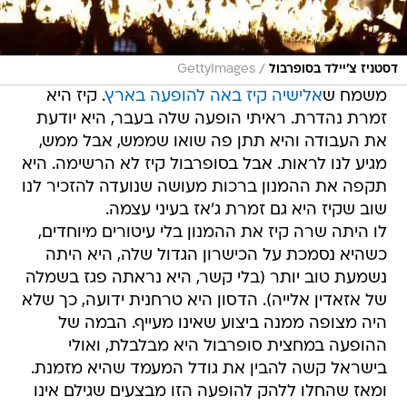
/
דסטניז צ'יילד בסופרבול
GettyImages
משמח ש
אלישיה קיז באה להופעה בארץ
. קיז היא
זמרת נהדרת. ראיתי הופעה שלה בעבר, היא יודעת
את העבודה והיא תתן פה שואו שממש, אבל ממש,
מגיע לנו לראות. אבל בסופרבול קיז לא הרשימה. היא
תקפה את ההמנון ברכות מעושה שנועדה להזכיר לנו
שוב שקיז היא גם זמרת ג'אז בעיני עצמה.
לו היתה שרה קיז את ההמנון בלי עיטורים מיוחדים,
כשהיא נסמכת על הכישרון הגדול שלה, היא היתה
נשמעת טוב יותר (בלי קשר, היא נראתה פגז בשמלה
של אזאדין אלייה). הדסון היא טרחנית ידועה, כך שלא
היה מצופה ממנה ביצוע שאינו מעייף. הבמה של
ההופעה במחצית סופרבול היא מבלבלת, ואולי
בישראל קשה להבין את גודל המעמד שהיא מזמנת.
ומאז שהחלו ללהק להופעה הזו מבצעים שגילם אינו