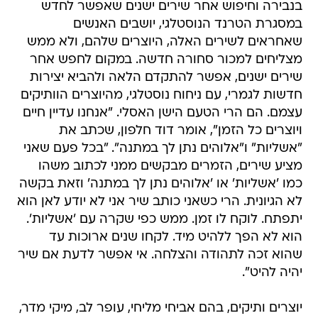
בנבירה וחיפוש אחר שירים ישנים שאפשר לחדש
במסגרת הטרנד הנוסטלגי, יושבים האנשים
שאחראים לשירים האלה, היוצרים שלהם, ולא ממש
מצליחים למכור סחורה חדשה. במקום לחפש אחר
שירים ישנים, אפשר להתקדם הלאה ולהביא יצירות
חדשות לגמרי, עם ניחוח נוסטלגי, מהיוצרים הוותיקים
עצמם. הם הרי הטעם הישן האסלי. "אנחנו עדיין חיים
ויוצרים כל הזמן", אומר דוד חלפון, שכתב את
"אשליות" ו"אלוהים נתן לך במתנה". "בכל פעם שאני
מציע שירים, הזמרים מבקשים ממני לכתוב משהו
כמו 'אשליות' או 'אלוהים נתן לך במתנה' וזאת בקשה
לא הגיונית. הרי כשאני כותב שיר אני לא יודע לאן הוא
יתפתח. לוקח לו זמן. ממש כפי שקרה עם 'אשליות'.
הוא לא הפך ללהיט מיד. לקחו שנים ארוכות עד
שהוא זכה לתהודה והצלחה. אי אפשר לדעת אם שיר
יהיה להיט".
יוצרים ותיקים, בהם אביחי מליחי, עופר לב, מיקי מדר,