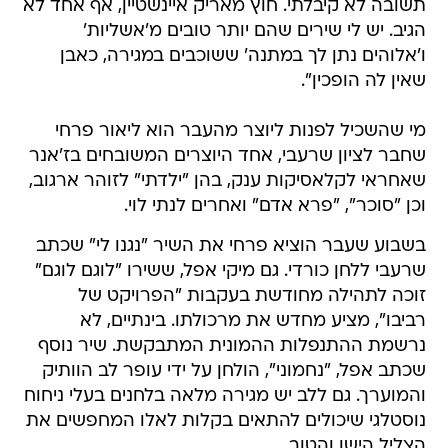
תשובה לא קיבלתי. חוץ מאריק איינשטיין, אף אחד לא
הגיב. יש לי שירים שהם יותר טובים מ'אשליות'
ו'אלוהים נתן לך במתנה' ששוכבים במגירה, כאבן
שאין לה הופכין".
מי שהשכיל לפנות ליוצר מהעבר הוא ליאור פרחי
שחבר לציון שרעבי, אחד היוצרים המשובחים בז'אנר
שאחראי לקלאסיקות ענק, בהן "ילדתי" לזוהר ארגוב,
וכן "סוכר", "פרא אדם" ואחרים לנתי לוי.
בשבוע שעבר הוציא פרחי את השיר "נגנו לי" שכתב
שרעבי ללחן כורדי. גם מיקי אפל, ששירו "לוגם לוגם"
זוכה לתהילה מחודשת בעקבות "הפרויקט של
רביבו", מציע מחדש את מרכולתו. בינתיים, לא
נרשמת ההתנפלות ההמונית המתבקשת. שיר נוסף
שכתב אפל, "נחמוני", הולחן על ידי עופר לב הוותיק
והמוערך. גם ללב יש מגירה מלאה בלחנים בעלי ניחוח
נוסטלגי שיכולים להתאים בקלות לאלו המחפשים את
הצליל הישן והטוב.