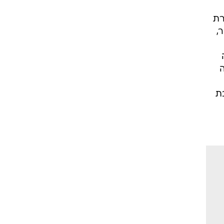
רת
,
ה
ת