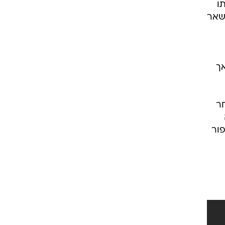
ו
השאר
אך
חר
פור