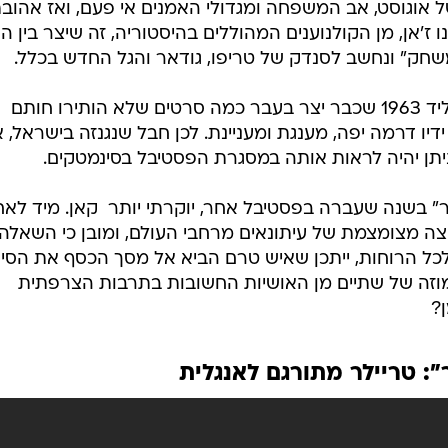
 אוגוסט, אב המשפחה ומגדולי האמנים אי פעם, ואז אהובת
ז'אן, מן הקולנוענים המהוללים בהיסטוריה, זה שיצר בין 
שחק" ונחשב לסנדק של טריפו, גודאר והגל החדש בכלל.
את "רנואר" ביים ז'יל בורדו, צרפתי יליד 1963 שכבר יצר בעבר כמה סרטים שלא הותירו חותם
דיו דרמה יפה, מענגת ומעניינת. לכן חבל שנגנזה בישראל, 
תן יהיה לראות אותה במסגרת הפסטיבל בסינמטקים.
 בשנה שעברה בפסטיבל אחר, יוקרתי יותר  קאן. מיד לא
צה מצומצמת של עיתונאים מרחבי העולם, ומובן כי השאלה
 לכל הרוחות, ייתכן שאיש טרם הביא אל מסך הכסף את הסי
וזה של שתיים מן האושיות החשובות בתרבות הצרפתית
ן?
": טריילר מתורגם לאנגלית