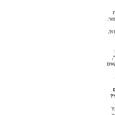
ת
ור.
ול,
,
אים
?
ל