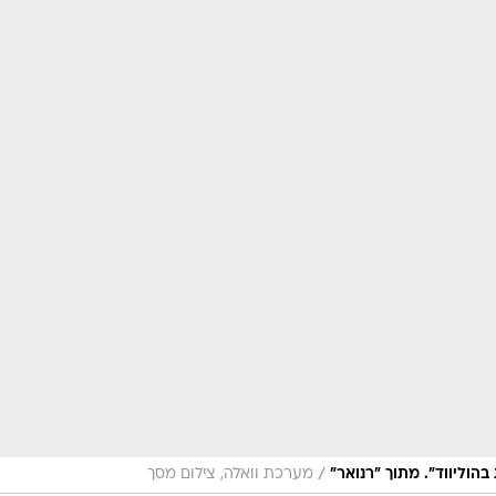
/
הוליווד". מתוך "רנואר"
מערכת וואלה, צילום מסך