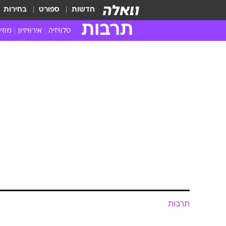
חדשות
ספורט
בחירות
תרבות
טלוויזיה
אירוויזיון
מוזי
חדשות הטלוויזיה
חדשו
ביקורת טלוויזיה
מוזי
צפייה ישירה
מוזי
טלוויזיה ישראלית
קשוב
טלוויזיה מחו"ל
קורד
סדרות מומלצות
קליפי
האח הגדול
הופע
תרבות