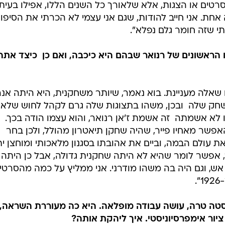
ליה סרטים או הצגות, אלא שלאורך כל השנים הללו, אפילו בעית
ת. אני חייב להודות, שגם אני עצמי לא הכרתי את הסיפו
י שזה חומר גלם נפלא".
ראשונים של רנואר שבהם היא כיכבה, ואם כן  כיצד אתה
שאלה מעניינת. בוא נאמר, שיותר משחקנית, היא היתה אנר
חק שלה  ובכן, משהו בתצוגות שלה גרם לקהל לחוש שלא
לא אשמתה  זה אשמת ז'אן רנואר, והוא עצמו הודה בכך.
אפשר מאחיו פייר, שהיה שחקן תיאטרון מהולל, ולכן בחר
את עולם הבמה, וביים את אהובתו בסגנון מלאכותי ומוחצן י
, אפשר לומר שהיא לא היתה שחקנית גדולה, אבל כן היתה 
 אש, וגם היה בה משהו מודרני. אני ממליץ על כמה מהסרטי
.
טה טרה, עושה עבודה מופלאה. היא כה מעוררת השראה,
יור אימפרסיוניסטי. איך ליהקת אותה?