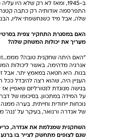
ב-1945, ומאז לא רק שלא היו ע
התפרסמה אודותיה רק כתבה קטנה אח
שלה, אבל מיד כשנחשפתי אליו, הבנת
האם במסגרת התחקיר צפית בסרטיו ה
מעריך את יכולות המשחק שלה?
"האם היתה שחקנית טובה? מממ...זו 
אנרגיה מדהימה. באשר ליכולות המש
בנוח. היא חטאה במאמץ יתר. אבל זו 
העניין היה, שהוא רצה להיבדל ככל ה
בגישה מנוגדת לנטורליזם שאפיין אז 
על המידה במתכוון. בסיכומו של דבר
נוכחות ייחודית וחייתית. בערה ממנה
של אנדרה ורנואר, בעיקר על 'ננה' מ-1926"
השחקנית שמגלמת את אנדרה, כריס
שגם לצופים מתחשק לצייר בו ברגע צ