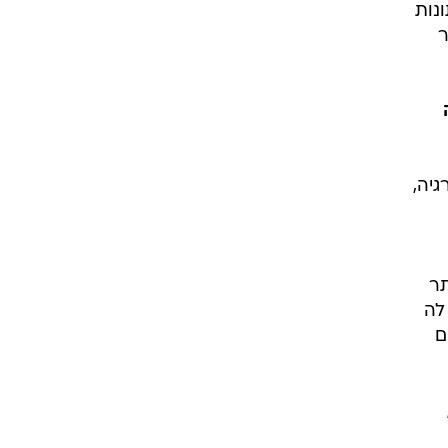
ונות
ר
גיה,
תר
לה
ם