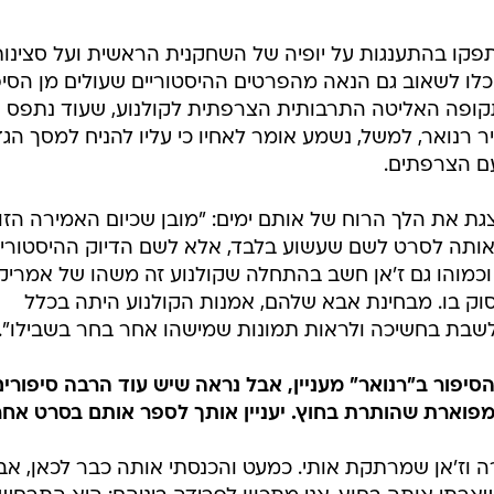
סתפקו בהתענגות על יופיה של השחקנית הראשית ועל סצינו
לו לשאוב גם הנאה מהפרטים ההיסטוריים שעולים מן הסיפ
ופה האליטה התרבותית הצרפתית לקולנוע, שעוד נתפס
רנואר, למשל, נשמע אומר לאחיו כי עליו להניח למסך הגד
עם הצרפתים.
צגת את הלך הרוח של אותם ימים: "מובן שכיום האמירה הזו
תה לסרט לשם שעשוע בלבד, אלא לשם הדיוק ההיסטורי"
וכמוהו גם ז'אן חשב בהתחלה שקולנוע זה משהו של אמריק
וק בו. מבחינת אבא שלהם, אמנות הקולנוע היתה בכלל
 לשבת בחשיכה ולראות תמונות שמישהו אחר בחר בשבילו".
סיפור ב"רנואר" מעניין, אבל נראה שיש עוד הרבה סיפורים
פוארת שהותרת בחוץ. יעניין אותך לספר אותם בסרט אחר
רה וז'אן שמרתקת אותי. כמעט והכנסתי אותה כבר לכאן, אב