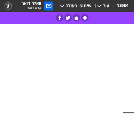
וואלה דואר
אופנה
עוד
שיתופי פעולה
קרא דואר
רים
פרות