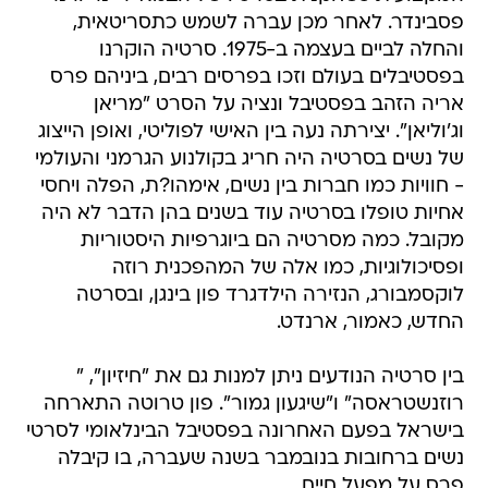
פסבינדר. לאחר מכן עברה לשמש כתסריטאית,
והחלה לביים בעצמה ב-1975. סרטיה הוקרנו
בפסטיבלים בעולם וזכו בפרסים רבים, ביניהם פרס
אריה הזהב בפסטיבל ונציה על הסרט "מריאן
וג'וליאן". יצירתה נעה בין האישי לפוליטי, ואופן הייצוג
של נשים בסרטיה היה חריג בקולנוע הגרמני והעולמי
- חוויות כמו חברות בין נשים, אימהו?ת, הפלה ויחסי
אחיות טופלו בסרטיה עוד בשנים בהן הדבר לא היה
מקובל. כמה מסרטיה הם ביוגרפיות היסטוריות
ופסיכולוגיות, כמו אלה של המהפכנית רוזה
לוקסמבורג, הנזירה הילדגרד פון בינגן, ובסרטה
החדש, כאמור, ארנדט.
בין סרטיה הנודעים ניתן למנות גם את "חיזיון", "
רוזנשטראסה" ו"שיגעון גמור". פון טרוטה התארחה
בישראל בפעם האחרונה בפסטיבל הבינלאומי לסרטי
נשים ברחובות בנובמבר בשנה שעברה, בו קיבלה
פרס על מפעל חיים.