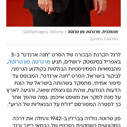
/
מהפכנית. מרגרטה פון טרוטה
GettyImages, Vittorio
Zunino Celotto
לרגל הקרנת הבכורה של הסרט "חנה ארנדט" ב-3
באפריל בסינמטק ירושלים, תגיע
מרגרטה פון טרוטה
,
מהבמאיות הפמיניסטיות הבולטות בקולנוע הגרמני,
לביקור בישראל. הסרט "חנה ארנדט", המבוסס על
סיפור אמיתי, מתמקד בשהותה בישראל של הוגת
הדעות הנודעת, שהית גם ניצולת שואה, והגיעה לארץ
על מנת לסקר את משפט אייכמן  במה שהפך אחר
כך לספרה המפורסם "דו"ח על הבנאליות של הרוע".
פון טרוטה נולדה בברלין ב-1942 והחלה את דרכה
המקצועית כשחקנית בסרטיו של הבמאי ריינר ורנר