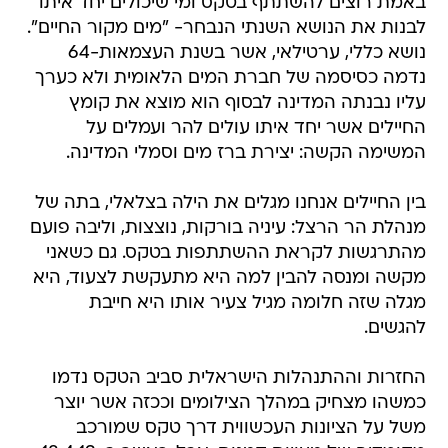
באמת רוצים להשתתף בטקס ומי שיכולים יחד איתו
לבנות את הנושא השנתי הנבחר- "מים מקור החיים".
נושא כללי, ערטילאי, אשר בשנת העצמאות-64
נדמה כסיסמה של חברת המים הלאומית ולא כערך
עליו נבנתה המדינה לבסוף הוא מוצא את קומץ
החיילים אשר יחד איתו עולים להר ועמלים על
המשימה הקשה: יצירת ברז מים וסמלי המדינה.
בין החיילים אנחנו מגלים את הילה בצלאלי, בתה של
מנהלת הר הרצל: עיניה בורקות, נוצצות, וליבה פועם
מהתרגשות לקראת ההשתתפות בטקס. גם כשאני
מקשה ומנסה להבין למה היא מתעקשת לצעוד, היא
מגלה שזה חלומה מגיל צעיר אותו היא חייבת
להגשים.
החזרות וההתנהלות הישראלית סביב הטקס נדמו
כמשהו מצחיק במהלך הצילומים וככזה אשר יוצר
משל על הציונות העכשווית דרך טקס שמורכב