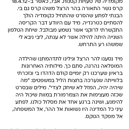
מקומדיה של טעויות קטנות. אבל, כאשר ב-18.4.12
קרס גשר התאורה בהר הרצל משהו קרס גם בי.
הבנתי לפתע שהסרט שהתחיל כקומדיה הולך
להסתיים כטרגדיה. מיד עם היוודע דבר הקריסה
התקשרתי לרוקני אשר נשמע מבולבל. שיחת הטלפון
השנייה היתה להילה אשר לא ענתה, ליבי ניבא לי
שמשהו רע התרחש.
מיד נסענו להר הרצל וגילינו לתדהמתנו שהילדה
המופלאה נהרגה, סתם כך. מילותיה האחרונות
בראיון שערכנו רק יומיים קודם הדהדו בי ונזכרתי
בלווייתה שנערכה בחצות הליל במשפטים: "מה
שיהיה יהיה, המזל לא שיחק לצדי". מילים שבסרט
שכזה מעצימות את הצמרמורת במוות שיכול היה
להימנע, ושינה ברגע אחד את מסלול כולנו. לפתע
עיני כל המדינה היו נשואות אל ההר, אל המשפחה,
אל מפקד הטקס.