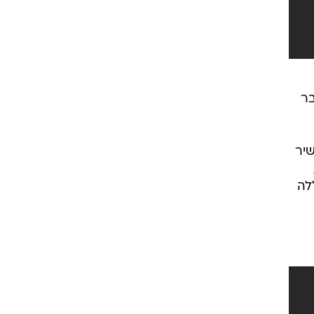
בר
שיר
לה