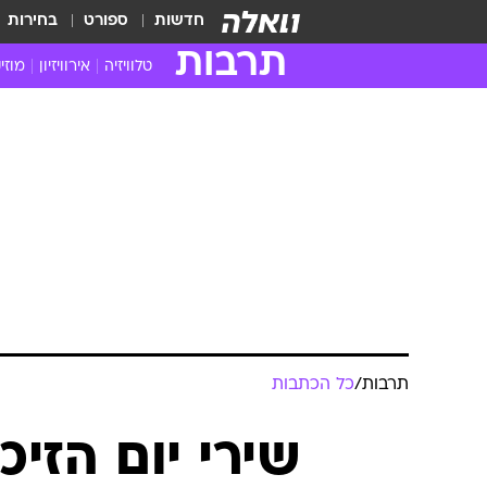
חדשות
ספורט
בחירות
תרבות
טלוויזיה
אירוויזיון
מוזי
חדשות הטלוויזיה
חדשו
ביקורת טלוויזיה
מוזי
צפייה ישירה
מוזי
טלוויזיה ישראלית
קשוב
טלוויזיה מחו"ל
קורד
סדרות מומלצות
קליפי
האח הגדול
הופע
תרבות
/
כל הכתבות
שירי יום הזיכ