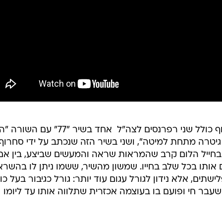
האלבום "חם על הירח" של ברי סחרוף כולל שני רפרנסים לצה"ל  אחד בשיר "77" 
גיטרה מתחת למיטה", ושני בשיר הזה שנכתב על ידי סחרוף 
 בחייל הלום קרב שהמראות שראה והמעשים שביצע, בין אם
 אותו בכל שלב בחייו. שמשון מהשיר, ששמו ניתן לו בהשר
תים, אלא נידון לגורל עגום עוד יותר: גורל כגיבור בעל כו
בר חי ופועם בו בעוצמה אכזרית שתלווה אותו עד ליומו