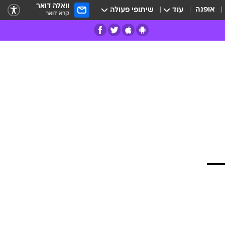
וואלה דואר
אופנה
עוד
שיתופי פעולה
קרא דואר
רים
פרות