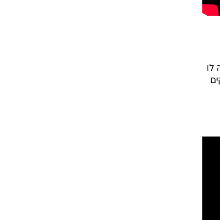
 לו
ים