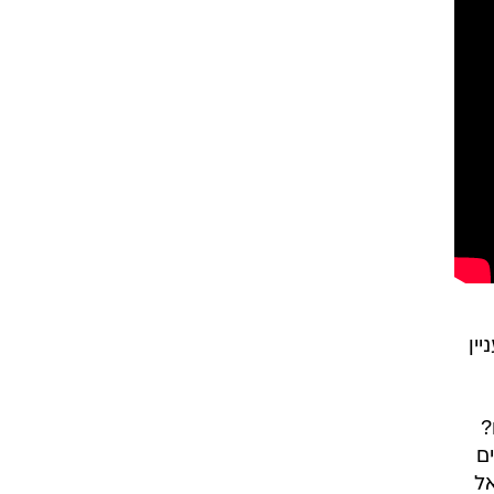
ין
?
ם
אל