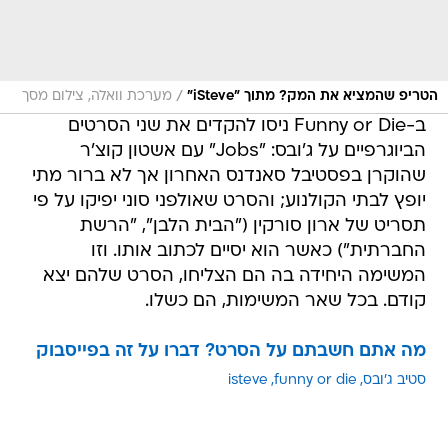
/
הטריפ שהמציא את המק? מתוך "iSteve"
מערכת וואלה, צילום מסך
ב-Funny or Die ניסו להקדים את שני הסרטים
הביוגרפיים על ג'ובס: "Jobs" עם אשטון קוצ'ר
שהוקרן בפסטיבל סאנדנס האחרון אך לא ברור מתי
יופץ לבתי הקולנוע; והסרט שאולפני סוני יפיקו על פי
תסריט של ארון סורקין ("הבית הלבן", "הרשת
החברתית") כאשר הוא יסיים לכתוב אותו. וזו
המשימה היחידה בה הם הצליחו, הסרט שלהם יצא
קודם. בכל שאר המשימות, הם כשלו.
מה אתם חשבתם על הסרט? דברו על זה בפייסבוק
סטיב ג'ובס
funny or die
isteve