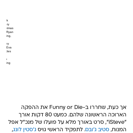
Drunk
History
Christmas
with Ryan
Gosling,
Jim
Carrey
and Eva
Mendes
from
Ryan
Gosling
אך כעת, שחררו ב-Funny or Die את ההפקה
הארוכה הראשונה שלהם. כמעט 80 דקות אורך
"iSteve", סרט באורך מלא על פועלו של מנכ"ל אפל
המנוח,
סטיב ג'ובס
. לתפקיד הראשי גויס
ג'סטין לונג
,