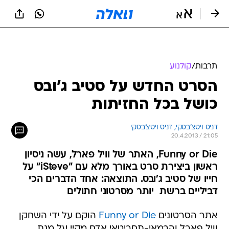
תרבות
/
קולנוע
הסרט החדש על סטיב ג'ובס
כושל בכל החזיתות
דניס ויטצ'בסקי, 
דניס ויטצ'בסקי 
20.4.2013 / 21:05
Funny or Die, האתר של וויל פארל, עשה ניסיון
ראשון ביצירת סרט באורך מלא עם "iSteve" על
חייו של סטיב ג'ובס. התוצאה: אחד הדברים הכי
דביליים ברשת  יותר מסרטוני חתולים
אתר הסרטונים
Funny or Die
הוקם על ידי השחקן
וויל פארל והבמאי-תסריטאי אדם מקיי על מנת