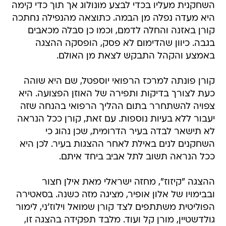
השחקנית מעליו בכדי לבצע מונולוג אך תוך כדי קימה
היא מעדה נפלה מן הבמה. כתוצאה מהנפילה נחתכה
קורן באזנה והחלה לדמם, וכמו כן סבלה מכאבים
בגבה. כיוון שהדימום לא פסק, הופסקה ההצגה
באמצע והקהל התבקש לצאת מן האולם.
קורן פונתה למרכז הרפואי יוספטל, שם היא שוהה
כעת לצורך בדיקות ותפירה של האוזן הפצועה. היא
צפויה להשתחרר בתום ההליך הרפואי בהנחה שזה
יעבור ללא בעיות נוספות. עם זאת, קורן ככל הנראה
לא תישאר לבדה בעיר הדרומית, שכן נהוג כי
השחקנים לנים באילת לאחר ההצגות בעיר. לכן היא
ככל הנראה תשוב לתל אביב ביחד איתם.
ההצגה "קיזוז", מחזה ישראלי מאת אילן חצור
ובבימויו של אלון אופיר, מציגה מזה כשנה. בסאטירה
הפוליטית משתתפים לצד קורן שמואל וילוז'ני, לימור
גולדשטיין, מורן קל ועוד. מלבד תפקידה בהצגה זו,