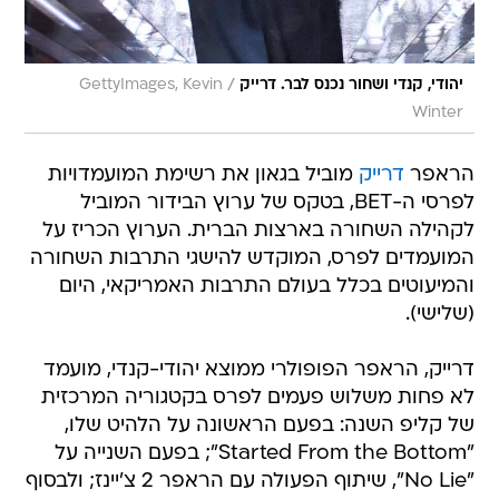
/
יהודי, קנדי ושחור נכנס לבר. דרייק
GettyImages, Kevin
Winter
הראפר
דרייק
מוביל בגאון את רשימת המועמדויות
לפרסי ה-BET, בטקס של ערוץ הבידור המוביל
לקהילה השחורה בארצות הברית. הערוץ הכריז על
המועמדים לפרס, המוקדש להישגי התרבות השחורה
והמיעוטים בכלל בעולם התרבות האמריקאי, היום
(שלישי).
דרייק, הראפר הפופולרי ממוצא יהודי-קנדי, מועמד
לא פחות משלוש פעמים לפרס בקטגוריה המרכזית
של קליפ השנה: בפעם הראשונה על הלהיט שלו,
"Started From the Bottom"; בפעם השנייה על
"No Lie", שיתוף הפעולה עם הראפר 2 צ'יינז; ולבסוף