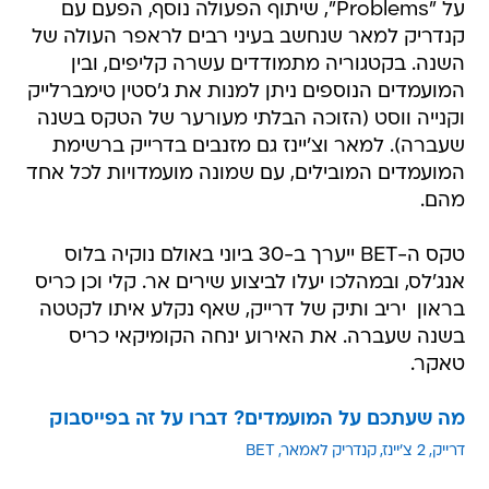
על "Problems", שיתוף הפעולה נוסף, הפעם עם
קנדריק למאר שנחשב בעיני רבים לראפר העולה של
השנה. בקטגוריה מתמודדים עשרה קליפים, ובין
המועמדים הנוספים ניתן למנות את ג'סטין טימברלייק
וקנייה ווסט (הזוכה הבלתי מעורער של הטקס בשנה
שעברה). למאר וצ'יינז גם מזנבים בדרייק ברשימת
המועמדים המובילים, עם שמונה מועמדויות לכל אחד
מהם.
טקס ה-BET ייערך ב-30 ביוני באולם נוקיה בלוס
אנג'לס, ובמהלכו יעלו לביצוע שירים אר. קלי וכן כריס
בראון  יריב ותיק של דרייק, שאף נקלע איתו לקטטה
בשנה שעברה. את האירוע ינחה הקומיקאי כריס
טאקר.
מה שעתכם על המועמדים? דברו על זה בפייסבוק
דרייק
2 צ'יינז
קנדריק לאמאר
BET