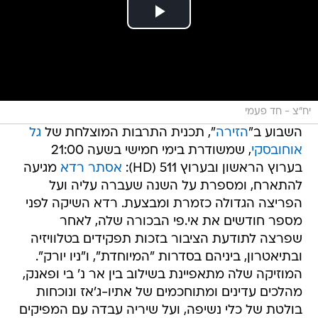
יח"צ - חד פעמי
השבוע ב"
הזירה
", תכנית התרבות המוצלחת של
גל
אוחובסקי
, שמשודרת בימי חמישי בשעה 21:00
בערוץ הראשון ובערוץ 511 (HD):
אסתר רדא
מגיעה
להתארח, ומספרת על השנה שעברה עליה ועל
הפריצה הגדולה כזמרת ומבצעת. רדא השיקה לפני
מספר חודשים את אי.פי הבכורה שלה, לאחר
שפרצה לתודעת הציבור בזכות תפקידים בטלוויזיה
ובתיאטרון, ביניהם בסדרות "המיוחדת", ו"ניו יורק".
המוזיקה שלה מתאפיינת בשילוב בין אר נ' בי ופאנק,
מהלכים עדינים ומתוחכמים של אתיו-ג'אז ונוכחות
בולטת של כלי נשיפה, ועל שיריה עבדה עם המפיקים