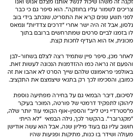
זקנה זה משהו שיכול לנשל אותנו מצלם אנוש ואנו
צריכים לשמור עליו בחוזקה". הוא סיפר גם כי כבר
לפני תשע שנים קרא את התסריט, שנכתב בידי בוב
נלסון, אבל זה היה ישר אחרי "דרכים צדדיות" ונמאס
לו בזמנו לביים סרטים שמתרחשים ברובם בתוך
מכונית, אז הוא העדיף לחכות קצת.
לאחר מכן, סיפר פיין שתמיד רצה לצלם בשחור-לבן
והפעם זה נראה כמו ההזדמנות הנכונה לעשות זאת.
באולפני פראמונט שלהם שייך הסרט לא אהבו את זה
כמובן, והסכימו לכך רק בתנאי שיצמצם את התקציב.
לסיכום, דיבר הבמאי גם על בחירה מפתיעה נוספת 
ליהוקו לתפקיד דרמטי של פורטה, המוכר בעיקר
מ"סטרדיי נייט לייב" והספין-אוף הקומי עוד יותר שלה,
"מקגרובר". בהקשר לכך, גילה הבמאי  "לא הייתי
חושב עליו גם בעוד מיליון שנה, אבל הוא עשה אודישן
מעולה ושידר בו כנות, מתיקות ופגיעות שהיו