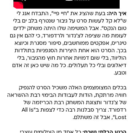
איך היה:
בעת שהציג את "חיי פיי", התבדח אנג לי
ש"לא קל לעשות סרט על גיבור שנטרף בלב ים בלי
טום הנקס". אבל המשימה שלו היתה משחק ילדים
לעומת מה שציפה לצ'נדור ולרדפורד, כי להם אין גם
טיגריס, אפקטים ממוחשבים, סיפור מסגרת וכיוצא
בכך. הסרט הוא אחת היצירות הסגפניות בתולדות
הוליווד, בלי שום דמויות אחרות חוץ מהגיבור, בלי
דיאלוגים ובלי כל תעלולים. כל מה שיש כאן זה אדם
וטבע.
בכלים המצומצמים האלה משכיל הסרט להנפיק
חוויה מרתקת, הודות לעבודות הבימוי רבת ההשראה
של צ'נדור ותצוגת המשחק רבת הכריזמה של
רדפורד. צריך סבלנות רבה כדי לצפות ב"All Is
Lost", אבל זה משתלם.
הרגע הבלתי נשכח:
כל אחד מן הצילומים עוצרי