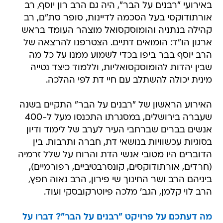
באירועי "רבנים על הבר", היה גם הרב רון יוסף, רב
אורתודוקסי בעל הסכמה לדיינות, סופר סת"ם, רב
קהילה בנתניה והומוסקסואל מוצהר העומד בראש
ארגון הו"ד: הומואים דתיים. הצטרפנו להרצאה של
הרב יוסף בבר ביפו בכדי לשמוע ממנו על כל מה
שבין יהדות להומוסקסואליות, וללמוד כיצד נטייה
מינית יכולה להשתלב עם חיי דת לפי ההלכה.
האירוע הראשון של "רבנים על הבר" התקיים בשנה
שעברה בירושלים, במסגרתו התכנסו מעל ל-400
אנשים בברים שברחבי העיר לערב של לימוד ודיון
בסוגיות עכשוויות בנושאי דת, חברה ותרבות. בין
הדוברים היו מטובי אנשי הדת והרוח על שלל זרמיה
(חרדים, אורתודוקסים, קונסרבטיביים, רפורמיים),
ביניהם הרב ושר החינוך שי פירון, הרב נאוה חפץ,
הרב לוי קלמן, הגב' מלכה פיוטרקובסקי ועוד.
מה דעתכם על פרויקט "רבנים על הבר"? דברו על