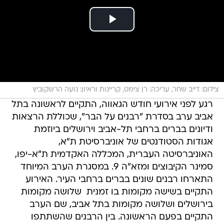
צילום: דייב שחר, עריכה: רן צימט, קריינות וראיון: נועה הרשקוביץ
רגע לפני אירועי חודש הגאווה, התקיים לראשונה בתל
אביב ערב בסדרת "רבנים על הבר", שכוללת הרצאות
ודיונים בברים ברחבי תל-אביב וירושלים ביוזמת
אגודות הסטודנטים של אוניברסיטת ת"א,
האוניברסיטה העברית, המכללה האקדמית ת"א-יפו,
סמינר הקיבוצים ומזא"ה 9. במסגרת הערב המיוחד
התארחו רבנים שונים בברים ברחבי העיר. האירוע
התקיים בשישה מקומות בו זמנית  שלושה מקומות
בירושלים ושלושה מקומות בתל אביב, שם הערב
התקיים בפעם הראשונה. בין הרבנים שהשתתפו