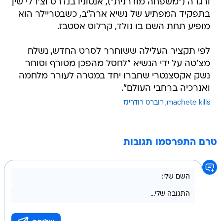
ורגרה ("משפחה מודרנית"), אנטוניו בנדרס וצ'רלי שין
בתפקיד המפתיע של נשיא ארה"ב, כשבטריילר הוא
מופיע תחת השם בו נולד, קרלוס אסטבז.
לפי תקציר העלילה ששוחרר לסרט החדש, נשלח
מצ'טה על ידי הנשיא "לחסל מהפכן מטורף וסוחר
נשק אקסצנטרי שחברו יחד במטרה לעורר מלחמה
ואנרכיה ברחבי העולם".
machete kills
רוברט רודריגז
טרם התפרסמו תגובות