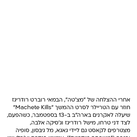
אחרי ההצלחה של "מצ'טה", הבמאי רוברט רודריגז
חוזר עם הטריילר לסרט ההמשך "Machete Kills"
שיעלה לאקרנים בארה"ב ב-13 בספטמבר, כשהפעם,
לצד דני טרחו, מישל רודריגז וג'סיקה אלבה,
מצטרפים לקאסט גם ליידי גאגא, מל גיבסון, סופיה