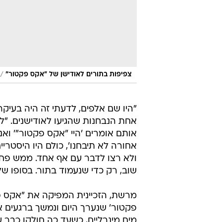
/
צפיפות בתורים לאודישן של "אקס פקטור"
אחת הנבחנות שהגיעו לאודישנים. "ל
אותם אומרים 'היי "אקס פקטור"' וא
אחורה לא תיבחנו', כולם היו היסט
ולא רצו לדבר עם אף אחד. ממש פחדו
שוב, רק כדי שנעמוד בתור. בסופו של
מרשת, הזכיינית המפיקה את "אקס פק
פקטור' שנערך היום ונמשך ברגעים א
מים מינרליים, כשעד כה חולקו כבר 