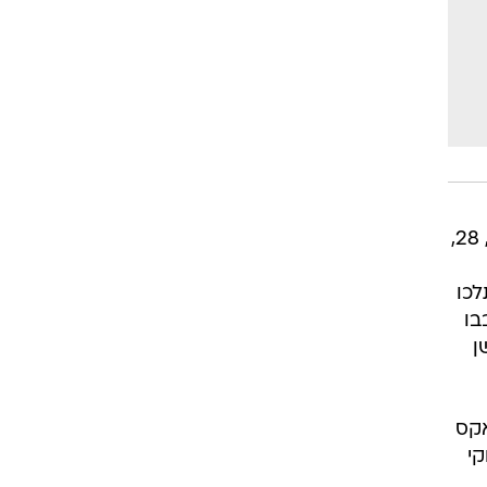
"היו שם אלפים, לדעתי זה היה בעיקר כדי לצלם את התורים", אומרת לוואלה! תרבות מעין רודה, 28,
לכו
בו
 
אקס
קי