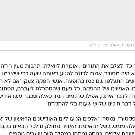
מערכת וואלה, צילום מסך
א היה מסודר, אמרו לכולם להגיע באותה שעה כדי שיצלמו
נשים התעלפו שם כמו בהופעה. אנשי הפקה צעקו 'אם לא ת
ריים. האנשים של ההפקה, כל פעם שהסתכלת לעברם, הסתוב
 לדבר איתנו, אפילו שהזמינו המון כאלה שכבר עשו אודישן
 דבר חיכינו שלוש שעות בלי להתקדם".
טור", נמסר: "אלפים הגיעו ליום האודישנים הראשון של '
לה ממש. בשל תנאי מזג האוויר מחולקים לכל הבאים בקבו
עשרת אלפים. בנוסף נפתחו במהלך היום שערים נוספים,