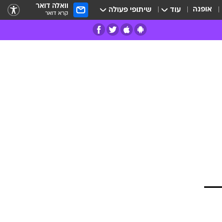
וואלה דואר
אופנה
עוד
שיתופי פעולה
קרא דואר
רים
פרות