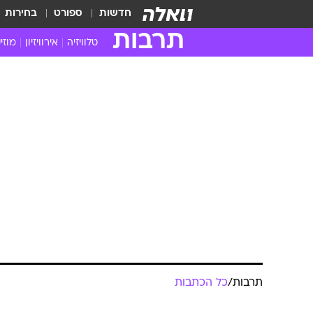
חדשות
ספורט
בחירות
תרבות
טלוויזיה
אירוויזיון
מוזי
חדשות הטלוויזיה
חדשו
ביקורת טלוויזיה
מוזי
צפייה ישירה
מוזי
טלוויזיה ישראלית
קשוב
טלוויזיה מחו"ל
קורד
סדרות מומלצות
קליפי
האח הגדול
הופע
תרבות
/
כל הכתבות