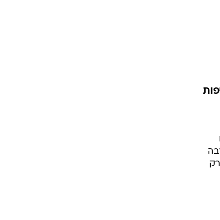
פות
בה
 להסתיים רק